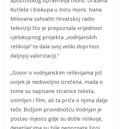
apostolskog upravitelja mons. Dražena
Kutleše i biskupa u miru mons. Ivana
Milovana zahvaliti Hrvatskoj radio
televiziji što je prepoznala vrijednost
cjelokupnog projekta „vodnjanskih
relikvija“ te dala svoj veliki doprinos
daljnjoj valorizaciji.“
„Govor o vodnjanskim relikvijama još
uvijek je nedovoljno izrečena, mada o
tome su napisane stranice teksta,
snimljen i film, ali ta priča o njima dalje
teče. Božjom providnošću Vodnjan je
postao mjesto gdje su došle relikvije,
desetljećima su bile nepoznate široj