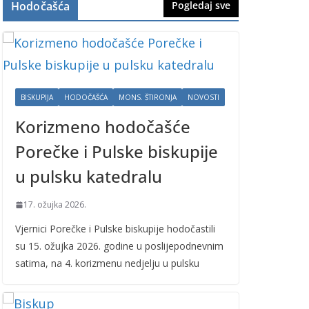
Hodočašća
Pogledaj sve
BISKUPIJA
HODOČAŠĆA
MONS. ŠTIRONJA
NOVOSTI
Korizmeno hodočašće
Porečke i Pulske biskupije
u pulsku katedralu
17. ožujka 2026.
Vjernici Porečke i Pulske biskupije hodočastili
su 15. ožujka 2026. godine u poslijepodnevnim
satima, na 4. korizmenu nedjelju u pulsku