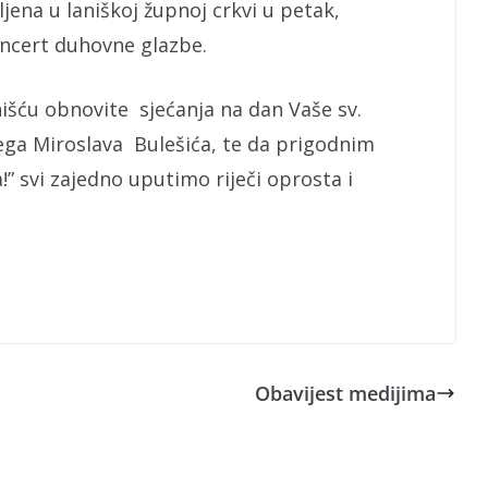
jena u laniškoj župnoj crkvi u petak,
koncert duhovne glazbe.
šću obnovite sjećanja na dan Vaše sv.
ega Miroslava Bulešića, te da prigodnim
 svi zajedno uputimo riječi oprosta i
Obavijest medijima