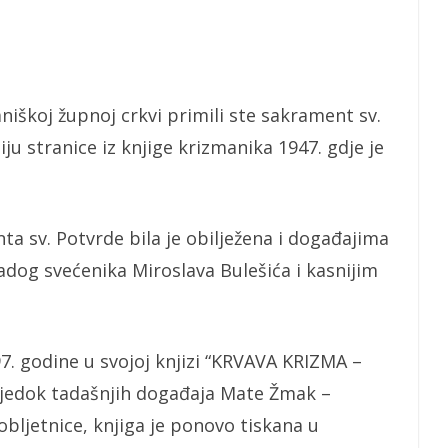
aniškoj župnoj crkvi primili ste sakrament sv.
u stranice iz knjige krizmanika 1947. gdje je
a sv. Potvrde bila je obilježena i događajima
dog svećenika Miroslava Bulešića i kasnijim
997. godine u svojoj knjizi “KRVAVA KRIZMA –
ijedok tadašnjih događaja Mate Žmak –
bljetnice, knjiga je ponovo tiskana u