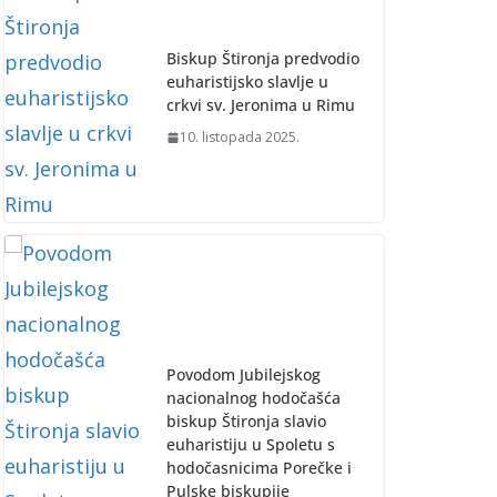
Biskup Štironja predvodio
euharistijsko slavlje u
crkvi sv. Jeronima u Rimu
10. listopada 2025.
Povodom Jubilejskog
nacionalnog hodočašća
biskup Štironja slavio
euharistiju u Spoletu s
hodočasnicima Porečke i
Pulske biskupije