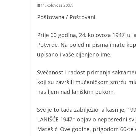
11. kolovoza 2007.
Poštovana / Poštovani!
Prije 60 godina, 24. kolovoza 1947. u l
Potvrde. Na poleđini pisma imate kopij
upisano i vaše cijenjeno ime.
Svečanost i radost primanja sakrament
koji su završili mučeničkom smrću mla
nasiljem nad laniškim pukom.
Sve je to tada zabilježio, a kasnije, 1
LANIŠĆE 1947.” objavio neposredni sv
Matešić. Ove godine, prigodom 60-te o