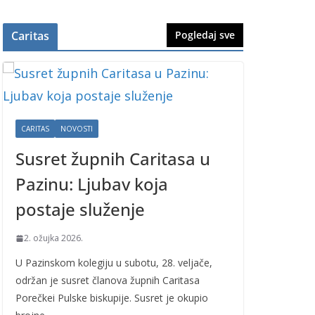
Caritas
Pogledaj sve
CARITAS
NOVOSTI
Susret župnih Caritasa u
Pazinu: Ljubav koja
postaje služenje
2. ožujka 2026.
U Pazinskom kolegiju u subotu, 28. veljače,
održan je susret članova župnih Caritasa
Porečkei Pulske biskupije. Susret je okupio