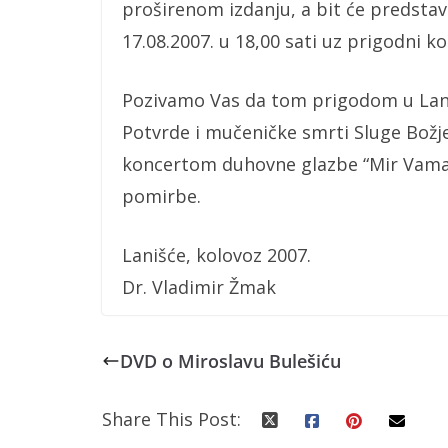
proširenom izdanju, a bit će predstavl
17.08.2007. u 18,00 sati uz prigodni 
Pozivamo Vas da tom prigodom u Lani
Potvrde i mučeničke smrti Sluge Božj
koncertom duhovne glazbe “Mir Vama!”
pomirbe.
Lanišće, kolovoz 2007.
Dr. Vladimir Žmak
DVD o Miroslavu Bulešiću
Share This Post: