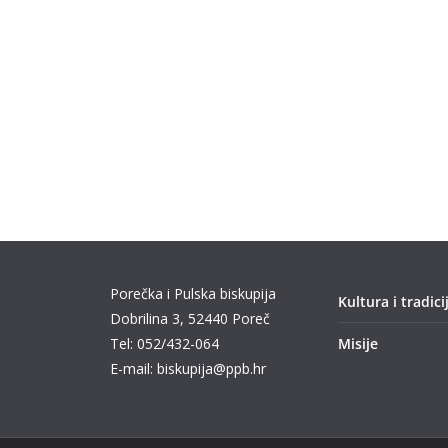
Porečka i Pulska biskupija
Kultura i tradici
Dobrilina 3, 52440 Poreč
Tel: 052/432-064
Misije
E-mail: biskupija@ppb.hr