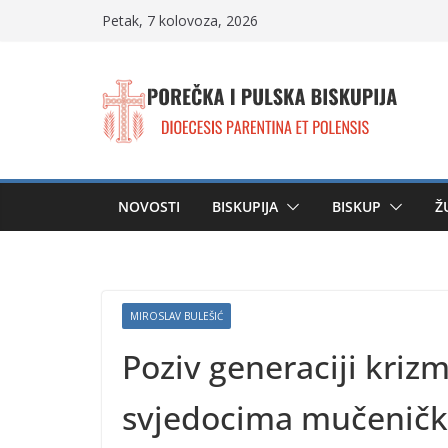
Skip
Petak, 7 kolovoza, 2026
to
content
NOVOSTI
BISKUPIJA
BISKUP
Ž
MIROSLAV BULEŠIĆ
Poziv generaciji krizm
svjedocima mučeničke