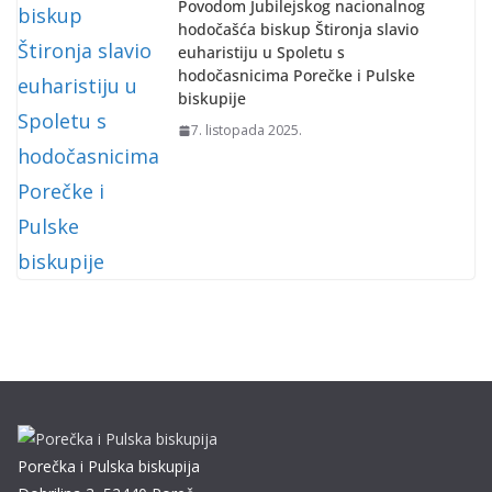
Povodom Jubilejskog nacionalnog
hodočašća biskup Štironja slavio
euharistiju u Spoletu s
hodočasnicima Porečke i Pulske
biskupije
7. listopada 2025.
Porečka i Pulska biskupija