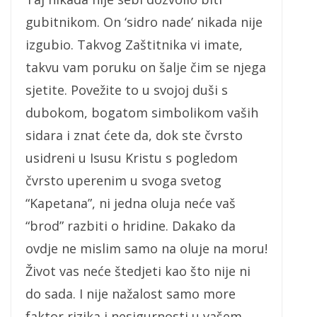
gubitnikom. On ‘sidro nade’ nikada nije
izgubio. Takvog Zaštitnika vi imate,
takvu vam poruku on šalje čim se njega
sjetite. Povežite to u svojoj duši s
dubokom, bogatom simbolikom vaših
sidara i znat ćete da, dok ste čvrsto
usidreni u Isusu Kristu s pogledom
čvrsto uperenim u svoga svetog
“Kapetana”, ni jedna oluja neće vaš
“brod” razbiti o hridine. Dakako da
ovdje ne mislim samo na oluje na moru!
Život vas neće štedjeti kao što nije ni
do sada. I nije nažalost samo more
faktor rizika i nesigurnosti u vašem