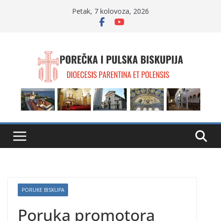
Skip
Petak, 7 kolovoza, 2026
to
content
PORUKE BISKUPA
Poruka promotora