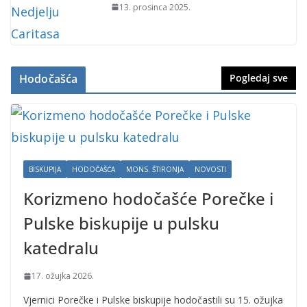
13. prosinca 2025.
Hodočašća
Pogledaj sve
BISKUPIJA
HODOČAŠĆA
MONS. ŠTIRONJA
NOVOSTI
Korizmeno hodočašće Porečke i
Pulske biskupije u pulsku
katedralu
17. ožujka 2026.
Vjernici Porečke i Pulske biskupije hodočastili su 15. ožujka