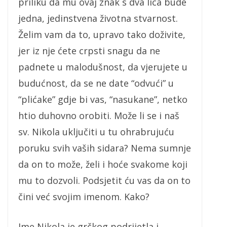
priliku da mu ovaj znak s dva lica bude
jedna, jedinstvena životna stvarnost.
Želim vam da to, upravo tako doživite,
jer iz nje ćete crpsti snagu da ne
padnete u malodušnost, da vjerujete u
budućnost, da se ne date “odvući” u
“plićake” gdje bi vas, “nasukane”, netko
htio duhovno orobiti. Može li se i naš
sv. Nikola uključiti u tu ohrabrujuću
poruku svih vaših sidara? Nema sumnje
da on to može, želi i hoće svakome koji
mu to dozvoli. Podsjetit ću vas da on to
čini već svojim imenom. Kako?
Ime Nikola je grčkog podrijetla i