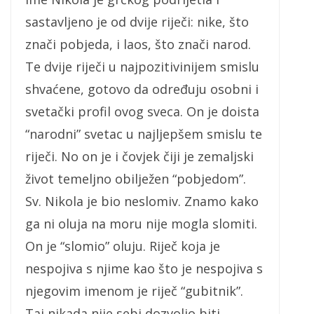
sastavljeno je od dvije riječi: nike, što
znači pobjeda, i laos, što znači narod.
Te dvije riječi u najpozitivinijem smislu
shvaćene, gotovo da određuju osobni i
svetački profil ovog sveca. On je doista
“narodni” svetac u najljepšem smislu te
riječi. No on je i čovjek čiji je zemaljski
život temeljno obilježen “pobjedom”.
Sv. Nikola je bio neslomiv. Znamo kako
ga ni oluja na moru nije mogla slomiti.
On je “slomio” oluju. Riječ koja je
nespojiva s njime kao što je nespojiva s
njegovim imenom je riječ “gubitnik”.
Taj nikada nije sebi dozvolio biti