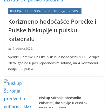
BISKUPIJA
HODOČAŠĆA
MONS. ŠTIRONJA
NOVOSTI
Korizmeno hodočašće Porečke i
Pulske biskupije u pulsku
katedralu
17. ožujka 2026.
Vjernici Porečke i Pulske biskupije hodočastili su 15. ožujka
2026. godine u poslijepodnevnim satima, na 4. korizmenu
nedjelju u pulsku
Biskup Štironja predvodio
euharistijsko slavlje u crkvi sv.
Jeronima u Rimu