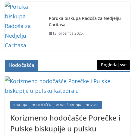
Poruka biskupa Radoša za Nedjelju
Caritasa
13. prosinca 2025.
Hodočašća
Pogledaj sve
BISKUPIJA
HODOČAŠĆA
MONS. ŠTIRONJA
NOVOSTI
Korizmeno hodočašće Porečke i
Pulske biskupije u pulsku