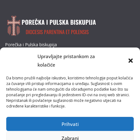
Porečka i Pulska biskupija
Dobrilina 3, 52440 Poreč
Upravljajte pristankom za
Tel: 052/432-064
kolačiće
E-mail: biskupija@ppb.hr
Da bismo pružili najbolje iskustvo, koristimo tehnologije poput kolačića
Kultura i tradicija
za čuvanje i/ili pristup informacijama o uređaju. Suglasnost s ovim
tehnologijama će nam omogućiti da obrađujemo podatke kao što su
ponašanje pri pregledavanju ili jedinstveni ID-ovi na ovoj web stranici.
Misije
Nepristanak ili povlačenje suglasnosti može negativno utjecati na
određene karakteristike i funkcije.
Pastoral obitelji
Pastoral mladih
Prihvati
Zabrani