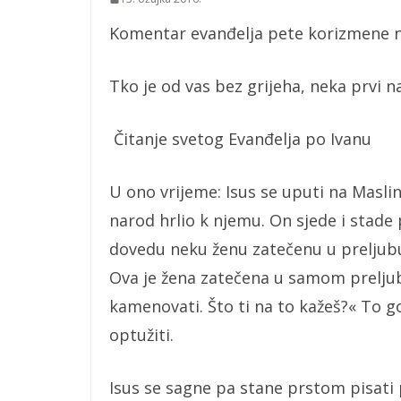
Komentar evanđelja pete korizmene ned
Tko je od vas bez grijeha, neka prvi na
Čitanje svetog Evanđelja po Ivanu
U ono vrijeme: Isus se uputi na Masli
narod hrlio k njemu. On sjede i stade
dovedu neku ženu zatečenu u preljubu.
Ova je žena zatečena u samom preljub
kamenovati. Što ti na to kažeš?« To 
optužiti.
Isus se sagne pa stane prstom pisati po