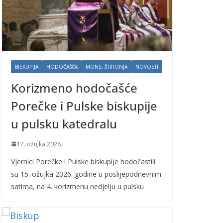
BISKUPIJA
HODOČAŠĆA
MONS. ŠTIRONJA
NOVOSTI
Korizmeno hodočašće
Porečke i Pulske biskupije
u pulsku katedralu
17. ožujka 2026.
Vjernici Porečke i Pulske biskupije hodočastili
su 15. ožujka 2026. godine u poslijepodnevnim
satima, na 4. korizmenu nedjelju u pulsku