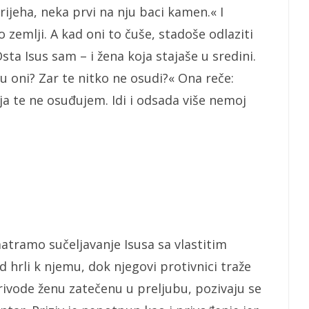
rijeha, neka prvi na nju baci kamen.« I
 zemlji. A kad oni to čuše, stadoše odlaziti
sta Isus sam – i žena koja stajaše u sredini.
 su oni? Zar te nitko ne osudi?« Ona reče:
 ja te ne osuđujem. Idi i odsada više nemoj
atramo sučeljavanje Isusa sa vlastitim
 hrli k njemu, dok njegovi protivnici traže
rivode ženu zatečenu u preljubu, pozivaju se