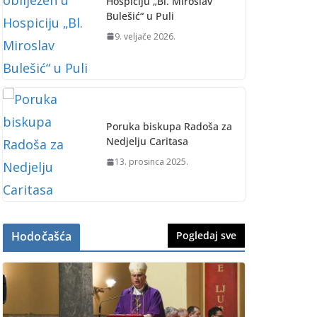
Hospiciju „Bl. Miroslav
Bulešić“ u Puli
9. veljače 2026.
Poruka biskupa Radoša za
Nedjelju Caritasa
13. prosinca 2025.
Hodočašća
Pogledaj sve