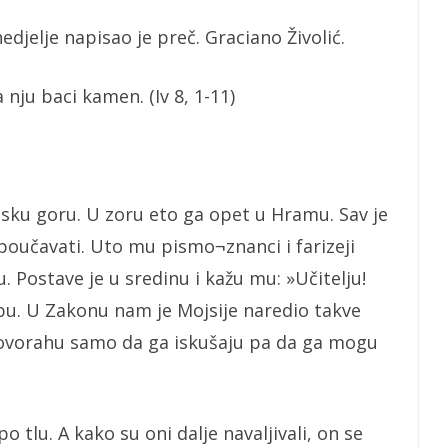
jelje napisao je preč. Graciano Živolić.
 nju baci kamen. (Iv 8, 1-11)
nsku goru. U zoru eto ga opet u Hramu. Sav je
 poučavati. Uto mu pismo¬znanci i farizeji
 Postave je u sredinu i kažu mu: »Učitelju!
u. U Zakonu nam je Mojsije naredio takve
govorahu samo da ga iskušaju pa da ga mogu
 tlu. A kako su oni dalje navaljivali, on se