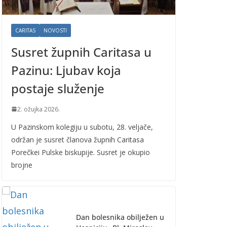
CARITAS
NOVOSTI
Susret župnih Caritasa u
Pazinu: Ljubav koja
postaje služenje
2. ožujka 2026.
U Pazinskom kolegiju u subotu, 28. veljače,
održan je susret članova župnih Caritasa
Porečkei Pulske biskupije. Susret je okupio
brojne
Dan bolesnika obilježen u