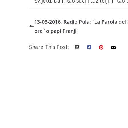
svijetu. Da li kao suci i tužitelji ili ka
13-03-2016, Radio Pula: “La Parola del
ore” o papi Franji
Share This Post: