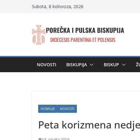
Skip
Subota, 8 kolovoza, 2026
to
content
NOVOSTI
BISKUPIJA
BISKUP
Ž
HOMILIJE
NOVOSTI
Peta korizmena nedje
13. ožujka 2016.