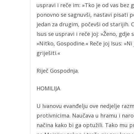
uspravi i reče im: »Tko je od vas bez g
ponovno se sagnuvši, nastavi pisati po
jedan za drugim, počevši od starijih. O
Isus se uspravi i reče joj: »Ženo, gdje
»Nitko, Gospodine.« Reče joj Isus: »Ni
griješiti.«
Riječ Gospodnja.
HOMILIJA
U Ivanovu evanđelju ove nedjelje razm
protivnicima. Naučava u hramu i narod
načina kako bi ga optužili. Tako mu p