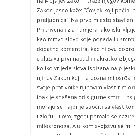
na Mojsijev zakon i traže njegov komen
Zakon jasno kaže: “Čovjek koji počini 
preljubnica.” Na prvo mjesto stavljen 
Prikrivena i zla namjera lako iskrivlju
kao mrtvo slovo koje pogađa i usmrćuj
dodatno komentira, kao ni ovu dobro
ublažava prvi napad i nakratko izbjeg
koliko vrijede slova ispisana na pijes
njihov Zakon koji ne pozna milosrđa n
svoje protivnike njihovim vlastitim or
ipak je spašena od sigurne smrti i osig
moraju se najprije suočiti sa vlastito
i zloću. U ovoj zgodi pomalo se nazire
milosrdnoga. A u kom svojstvu se mi 