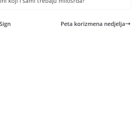
o oni koji i sami trebaju milosrđa?
 Sign
Peta korizmena nedjelja