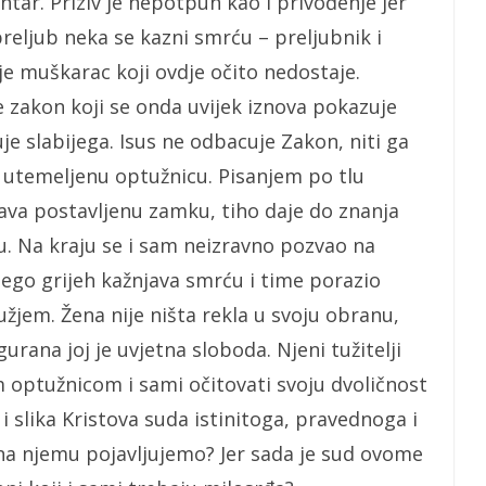
tar. Priziv je nepotpun kao i privođenje jer
preljub neka se kazni smrću – preljubnik i
je muškarac koji ovdje očito nedostaje.
je zakon koji se onda uvijek iznova pokazuje
e slabijega. Isus ne odbacuje Zakon, niti ga
 utemeljenu optužnicu. Pisanjem po tlu
ava postavljenu zamku, tiho daje do znanja
ku. Na kraju se i sam neizravno pozvao na
ego grijeh kažnjava smrću i time porazio
užjem. Žena nije ništa rekla u svoju obranu,
urana joj je uvjetna sloboda. Njeni tužitelji
m optužnicom i sami očitovati svoju dvoličnost
 i slika Kristova suda istinitoga, pravednoga i
na njemu pojavljujemo? Jer sada je sud ovome