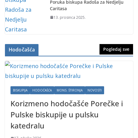
Poruka biskupa Radoša za Nedjelju
Caritasa
13. prosinca 2025.
Hodočašća
Pogledaj sve
BISKUPIJA
HODOČAŠĆA
MONS. ŠTIRONJA
NOVOSTI
Korizmeno hodočašće Porečke i
Pulske biskupije u pulsku
katedralu