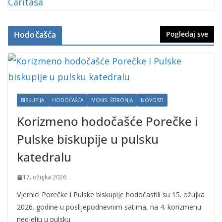
Hodočašća
Pogledaj sve
BISKUPIJA
HODOČAŠĆA
MONS. ŠTIRONJA
NOVOSTI
Korizmeno hodočašće Porečke i
Pulske biskupije u pulsku
katedralu
17. ožujka 2026.
Vjernici Porečke i Pulske biskupije hodočastili su 15. ožujka
2026. godine u poslijepodnevnim satima, na 4. korizmenu
nedjelju u pulsku