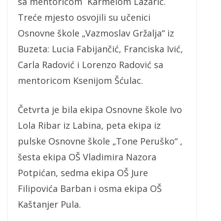
sa mentoricom Karmelom Lazarić.
Treće mjesto osvojili su učenici
Osnovne škole „Vazmoslav Gržalja“ iz
Buzeta: Lucia Fabijančić, Franciska Ivić,
Carla Radović i Lorenzo Radović sa
mentoricom Ksenijom Šćulac.
Četvrta je bila ekipa Osnovne škole Ivo
Lola Ribar iz Labina, peta ekipa iz
pulske Osnovne škole „Tone Peruško“ ,
šesta ekipa OŠ Vladimira Nazora
Potpićan, sedma ekipa OŠ Jure
Filipovića Barban i osma ekipa OŠ
Kaštanjer Pula.