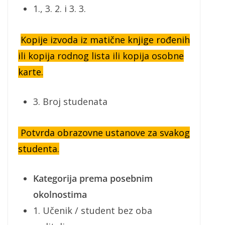
1., 3. 2. i 3. 3.
Kopije izvoda iz matične knjige rođenih
ili kopija rodnog lista ili kopija osobne
karte.
3. Broj studenata
Potvrda obrazovne ustanove za svakog
studenta.
Kategorija prema posebnim
okolnostima
1. Učenik / student bez oba