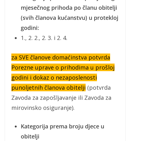
mjesečnog prihoda po članu obitelji
(svih članova kućanstvu) u protekloj
godini:
1., 2. 2., 2. 3. i 2. 4.
za SVE članove domaćinstva potvrda
Porezne uprave o prihodima u prošloj
godini i dokaz o nezaposlenosti
punoljetnih članova obitelji
(potvrda
Zavoda za zapošljavanje ili Zavoda za
mirovinsko osiguranje).
Kategorija prema broju djece u
obitelji