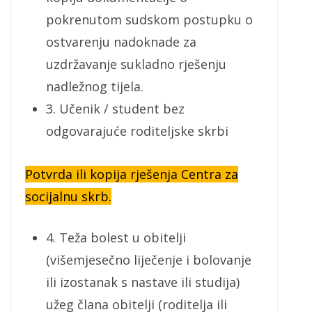
pokrenutom sudskom postupku o
ostvarenju nadoknade za
uzdržavanje sukladno rješenju
nadležnog tijela.
3. Učenik / student bez
odgovarajuće roditeljske skrbi
Potvrda ili kopija rješenja Centra za
socijalnu skrb.
4. Teža bolest u obitelji
(višemjesečno liječenje i bolovanje
ili izostanak s nastave ili studija)
užeg člana obitelji (roditelja ili