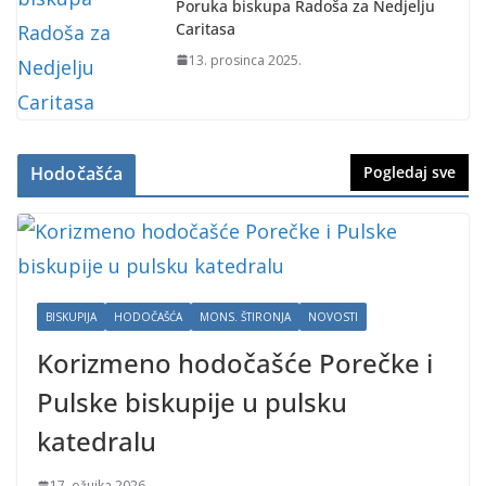
Poruka biskupa Radoša za Nedjelju
Caritasa
13. prosinca 2025.
Hodočašća
Pogledaj sve
BISKUPIJA
HODOČAŠĆA
MONS. ŠTIRONJA
NOVOSTI
Korizmeno hodočašće Porečke i
Pulske biskupije u pulsku
katedralu
17. ožujka 2026.