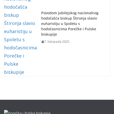
Povodom Jubilejskog nacionalnog
hodočašća biskup Štironja slavio
euharistiju u Spoletu s
hodočasnicima Porečke i Pulske
biskupije
7. listopada 2025.