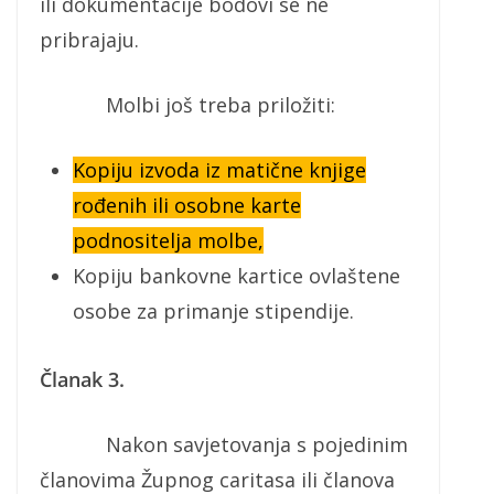
ili dokumentacije bodovi se ne
pribrajaju.
Molbi još treba priložiti:
Kopiju izvoda iz matične knjige
rođenih ili osobne karte
podnositelja molbe,
Kopiju bankovne kartice ovlaštene
osobe za primanje stipendije.
Članak 3.
Nakon savjetovanja s pojedinim
članovima Župnog caritasa ili članova