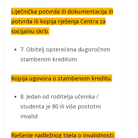
Liječnička potvrda ili dokumentacija ili
potvrda ili kopija rješenja Centra za
socijalnu skrb.
7. Obitelj opterećena dugoročnim
stambenim kreditom
Kopija ugovora o stambenom kreditu.
8. Jedan od roditelja učenika /
studenta je 80 ili više postotni
invalid
Rješenje nadležnog tijela o invalidnosti.