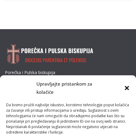
Porečka i Pulska biskupija
Dobrilina 3, 52440 Poreč
Upravljajte pristankom za
Tel: 052/432-064
kolačiće
E-mail: biskupija@ppb.hr
Da bismo pružili najbolje iskustvo, koristimo tehnologije poput kolačića
Kultura i tradicija
za čuvanje i/ili pristup informacijama o uređaju. Suglasnost s ovim
tehnologijama će nam omogućiti da obrađujemo podatke kao što su
ponašanje pri pregledavanju ili jedinstveni ID-ovi na ovoj web stranici.
Misije
Nepristanak ili povlačenje suglasnosti može negativno utjecati na
određene karakteristike i funkcije.
Pastoral obitelji