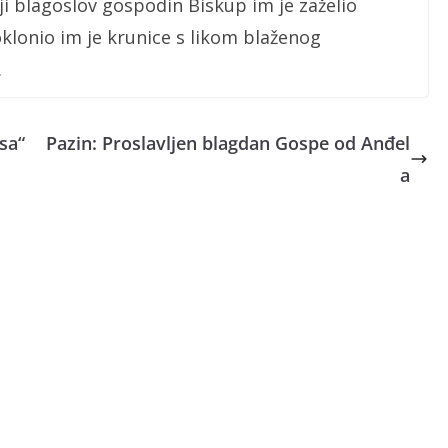
ji blagoslov gospodin Biskup im je zaželio
Poklonio im je krunice s likom blaženog
.
sa“
Pazin: Proslavljen blagdan Gospe od Anđel
a