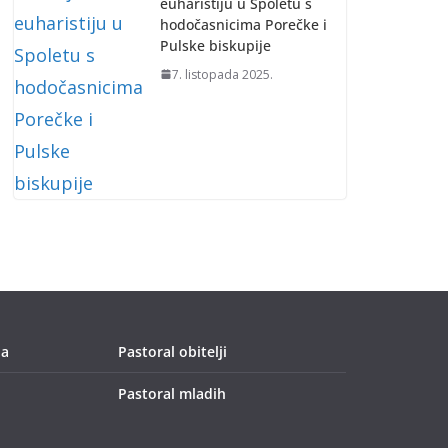
euharistiju u Spoletu s
hodočasnicima Porečke i
Pulske biskupije
7. listopada 2025.
ja
Pastoral obitelji
Pastoral mladih