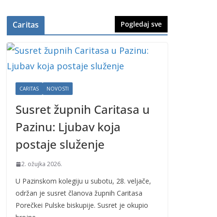
Caritas
Pogledaj sve
CARITAS
NOVOSTI
Susret župnih Caritasa u
Pazinu: Ljubav koja
postaje služenje
2. ožujka 2026.
U Pazinskom kolegiju u subotu, 28. veljače,
održan je susret članova župnih Caritasa
Porečkei Pulske biskupije. Susret je okupio