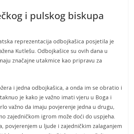
čkog i pulskog biskupa
atska reprezentacija odbojkašica posjetila je
žena Kutlešu. Odbojkašice su ovih dana u
. imaju značajne utakmice kao pripravu za
žera i jedna odbojkašica, a onda im se obratio i
aknuo je kako je važno imati vjeru u Boga i
 vrlo važno da imaju povjerenje jedna u drugu,
amo zajedničkom igrom može doći do uspjeha.
a, povjerenjem u ljude i zajedničkim zalaganjem