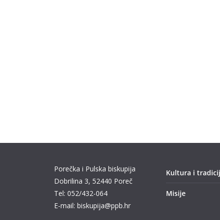
Porečka i Pulska biskupija
Kultura i tradici
Dobrilina 3, 52440 Poreč
Tel: 052/432-064
Misije
E-mail: biskupija@ppb.hr