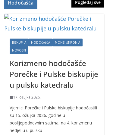
Hodočašća
Pogledaj sve
BISKUPIJA
HODOČAŠĆA
MONS. ŠTIRONJA
NOVOSTI
Korizmeno hodočašće
Porečke i Pulske biskupije
u pulsku katedralu
17. ožujka 2026.
Vjernici Porečke i Pulske biskupije hodočastili
su 15. ožujka 2026. godine u
poslijepodnevnim satima, na 4. korizmenu
nedjelju u pulsku