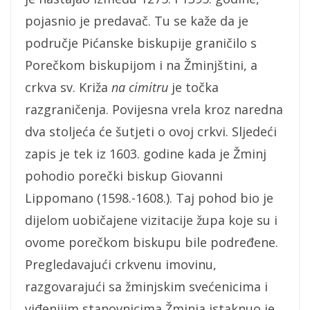
pojasnio je predavač. Tu se kaže da je
područje Pićanske biskupije graničilo s
Porečkom biskupijom i na Žminjštini, a
crkva sv. Križa
na cimitru
je točka
razgraničenja. Povijesna vrela kroz naredna
dva stoljeća će šutjeti o ovoj crkvi. Sljedeći
zapis je tek iz 1603. godine kada je Žminj
pohodio porečki biskup Giovanni
Lippomano (1598.-1608.). Taj pohod bio je
dijelom uobičajene vizitacije župa koje su i
ovome porečkom biskupu bile podređene.
Pregledavajući crkvenu imovinu,
razgovarajući sa žminjskim svećenicima i
viđenijim stanovnicima Žminja istaknuo je