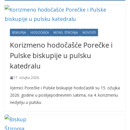
BISKUPIJA
HODOČAŠĆA
MONS. ŠTIRONJA
NOVOSTI
Korizmeno hodočašće Porečke i
Pulske biskupije u pulsku
katedralu
17. ožujka 2026.
Vjernici Porečke i Pulske biskupije hodočastili su 15. ožujka
2026. godine u poslijepodnevnim satima, na 4. korizmenu
nedjelju u pulsku