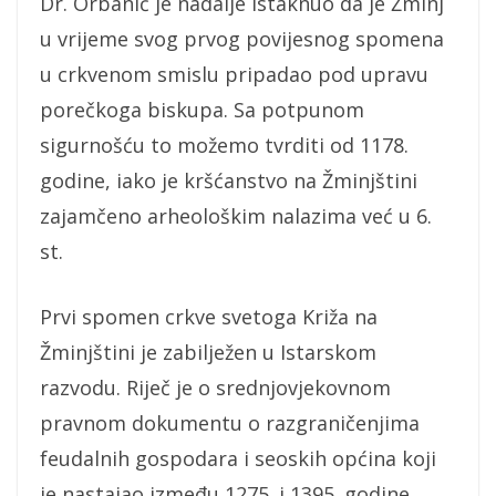
Dr. Orbanić je nadalje istaknuo da je Žminj
u vrijeme svog prvog povijesnog spomena
u crkvenom smislu pripadao pod upravu
porečkoga biskupa. Sa potpunom
sigurnošću to možemo tvrditi od 1178.
godine, iako je kršćanstvo na Žminjštini
zajamčeno arheološkim nalazima već u 6.
st.
Prvi spomen crkve svetoga Križa na
Žminjštini je zabilježen u Istarskom
razvodu. Riječ je o srednjovjekovnom
pravnom dokumentu o razgraničenjima
feudalnih gospodara i seoskih općina koji
je nastajao između 1275. i 1395. godine,