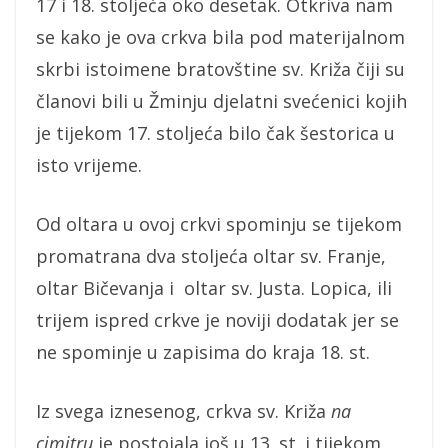
17 i 18. stoljeća oko desetak. Otkriva nam
se kako je ova crkva bila pod materijalnom
skrbi istoimene bratovštine sv. Križa čiji su
članovi bili u Žminju djelatni svećenici kojih
je tijekom 17. stoljeća bilo čak šestorica u
isto vrijeme.
Od oltara u ovoj crkvi spominju se tijekom
promatrana dva stoljeća oltar sv. Franje,
oltar Bičevanja i oltar sv. Justa. Lopica, ili
trijem ispred crkve je noviji dodatak jer se
ne spominje u zapisima do kraja 18. st.
Iz svega iznesenog, crkva sv. Križa
na
cimitru
je postojala još u 13. st. i tijekom