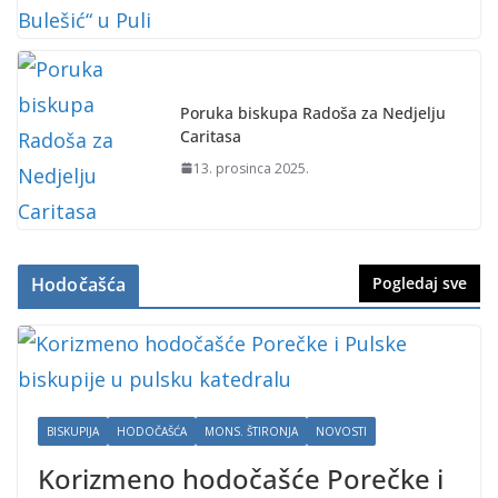
Poruka biskupa Radoša za Nedjelju
Caritasa
13. prosinca 2025.
Hodočašća
Pogledaj sve
BISKUPIJA
HODOČAŠĆA
MONS. ŠTIRONJA
NOVOSTI
Korizmeno hodočašće Porečke i