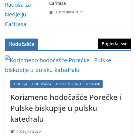
Caritasa
13. prosinca 2025.
Hodočašća
Pogledaj sve
BISKUPIJA
HODOČAŠĆA
MONS. ŠTIRONJA
NOVOSTI
Korizmeno hodočašće Porečke i
Pulske biskupije u pulsku
katedralu
17. ožujka 2026.