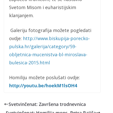
Svetom Misom i euharistijskim
klanjanjem.
Galeriju fotografija možete pogledati
ovdje:
http://www.biskupija-porecko-
pulska.hr/galerija/category/59-
obljetnica-mucenistva-bl-miroslava-
bulesica-2015.html
Homiliju možete poslušati ovdje:
http://youtu.be/hoekM1lsOH4
Svetvinčenat: Završena trodnevnica
Svetvinčenat: Homilija mons. Petra Rajiča