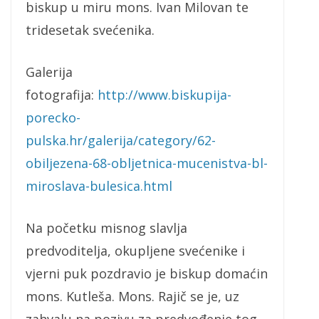
biskup u miru mons. Ivan Milovan te
tridesetak svećenika.
Galerija
fotografija:
http://www.biskupija-
porecko-
pulska.hr/galerija/category/62-
obiljezena-68-obljetnica-mucenistva-bl-
miroslava-bulesica.html
Na početku misnog slavlja
predvoditelja, okupljene svećenike i
vjerni puk pozdravio je biskup domaćin
mons. Kutleša. Mons. Rajič se je, uz
zahvalu na pozivu za predvođenje tog