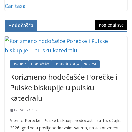
Hodočašća
Pogledaj sve
BISKUPIJA
HODOČAŠĆA
MONS. ŠTIRONJA
NOVOSTI
Korizmeno hodočašće Porečke i
Pulske biskupije u pulsku
katedralu
17. ožujka 2026.
Vjernici Porečke i Pulske biskupije hodočastili su 15. ožujka
2026. godine u poslijepodnevnim satima, na 4. korizmenu