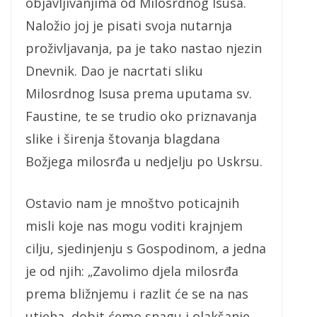
objavljivanjima od Milosrdnog Isusa.
Naložio joj je pisati svoja nutarnja
proživljavanja, pa je tako nastao njezin
Dnevnik. Dao je nacrtati sliku
Milosrdnog Isusa prema uputama sv.
Faustine, te se trudio oko priznavanja
slike i širenja štovanja blagdana
Božjega milosrđa u nedjelju po Uskrsu.
Ostavio nam je mnoštvo poticajnih
misli koje nas mogu voditi krajnjem
cilju, sjedinjenju s Gospodinom, a jedna
je od njih: „Zavolimo djela milosrđa
prema bližnjemu i razlit će se na nas
utjeha, dobit ćemo snagu i olakšanje,