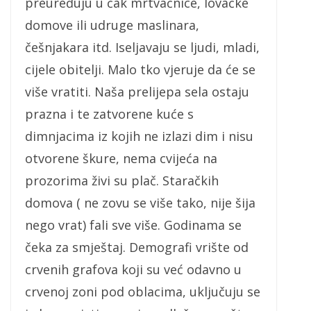
preuređuju u čak mrtvačnice, lovačke
domove ili udruge maslinara,
češnjakara itd. Iseljavaju se ljudi, mladi,
cijele obitelji. Malo tko vjeruje da će se
više vratiti. Naša prelijepa sela ostaju
prazna i te zatvorene kuće s
dimnjacima iz kojih ne izlazi dim i nisu
otvorene škure, nema cvijeća na
prozorima živi su plač. Staračkih
domova ( ne zovu se više tako, nije šija
nego vrat) fali sve više. Godinama se
čeka za smještaj. Demografi vrište od
crvenih grafova koji su već odavno u
crvenoj zoni pod oblacima, uključuju se