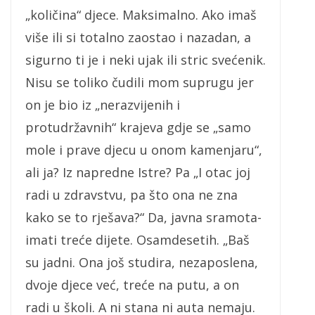
„količina“ djece. Maksimalno. Ako imaš
više ili si totalno zaostao i nazadan, a
sigurno ti je i neki ujak ili stric svećenik.
Nisu se toliko čudili mom suprugu jer
on je bio iz „nerazvijenih i
protudržavnih“ krajeva gdje se „samo
mole i prave djecu u onom kamenjaru“,
ali ja? Iz napredne Istre? Pa „I otac joj
radi u zdravstvu, pa što ona ne zna
kako se to rješava?“ Da, javna sramota-
imati treće dijete. Osamdesetih. „Baš
su jadni. Ona još studira, nezaposlena,
dvoje djece već, treće na putu, a on
radi u školi. A ni stana ni auta nemaju.