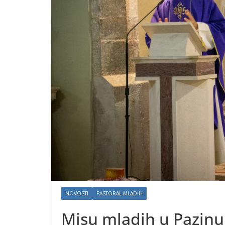
NOVOSTI
PASTORAL MLADIH
Misu mladih u Pazinu