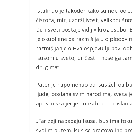
Istaknuo je također kako su neki od „
čistoća, mir, uzdržljivost, velikodušno
Duh sveti postaje vidljiv kroz osobu,
je okupljene da razmišljaju o plodovi
razmišljanje o Hvalospjevu ljubavi doba
Isusom u svetoj pričesti i nose ga tam
drugima“.
Pater je napomenuo da Isus želi da bu
ljude, poslana svim narodima, sveta je
apostolska jer je on izabrao i poslao 
„Farizeji napadaju Isusa. Isus ima foku
svojim putem. Isus se dragovoljno pr