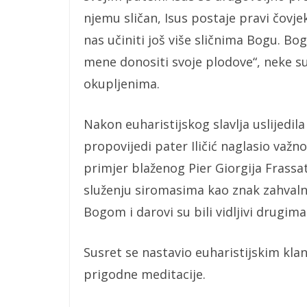
njemu sličan, Isus postaje pravi čovjek
nas učiniti još više sličnima Bogu. Bo
mene donositi svoje plodove“, neke su
okupljenima.
Nakon euharistijskog slavlja uslijedila 
propovijedi pater Iličić naglasio važn
primjer blaženog Pier Giorgija Frassati
služenju siromasima kao znak zahvalnos
Bogom i darovi su bili vidljivi drugima
Susret se nastavio euharistijskim kla
prigodne meditacije.