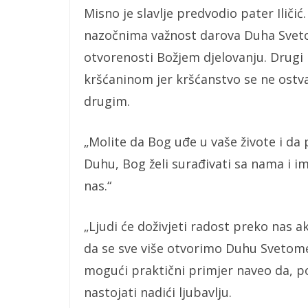
Misno je slavlje predvodio pater Iličić
nazočnima važnost darova Duha Sveto
otvorenosti Božjem djelovanju. Drugi n
kršćaninom jer kršćanstvo se ne ostva
drugim.
„Molite da Bog uđe u vaše živote i da
Duhu, Bog želi surađivati sa nama i 
nas.“
„Ljudi će doživjeti radost preko nas 
da se sve više otvorimo Duhu Svetome“
mogući praktični primjer naveo da, p
nastojati nadići ljubavlju.