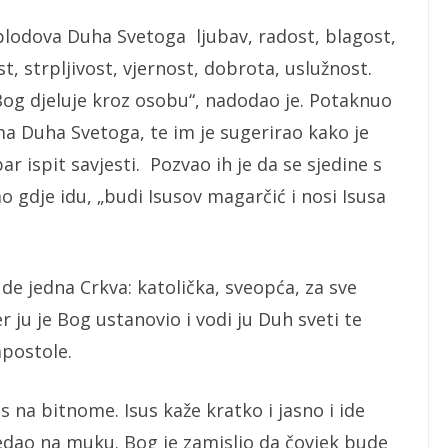
plodova Duha Svetoga ljubav, radost, blagost,
st, strpljivost, vjernost, dobrota, uslužnost.
 Bog djeluje kroz osobu“, nadodao je. Potaknuo
ma Duha Svetoga, te im je sugerirao kako je
r ispit savjesti. Pozvao ih je da se sjedine s
o gdje idu, „budi Isusov magarčić i nosi Isusa
de jedna Crkva: katolička, sveopća, za sve
r ju je Bog ustanovio i vodi ju Duh sveti te
apostole.
s na bitnome. Isus kaže kratko i jasno i ide
edao na muku. Bog je zamislio da čovjek bude