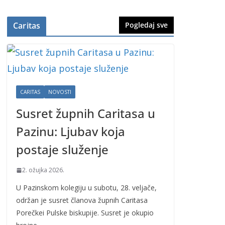
Caritas
Pogledaj sve
CARITAS
NOVOSTI
Susret župnih Caritasa u
Pazinu: Ljubav koja
postaje služenje
2. ožujka 2026.
U Pazinskom kolegiju u subotu, 28. veljače,
održan je susret članova župnih Caritasa
Porečkei Pulske biskupije. Susret je okupio