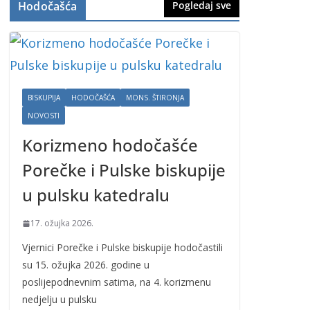
Hodočašća
Pogledaj sve
BISKUPIJA
HODOČAŠĆA
MONS. ŠTIRONJA
NOVOSTI
Korizmeno hodočašće
Porečke i Pulske biskupije
u pulsku katedralu
17. ožujka 2026.
Vjernici Porečke i Pulske biskupije hodočastili
su 15. ožujka 2026. godine u
poslijepodnevnim satima, na 4. korizmenu
nedjelju u pulsku