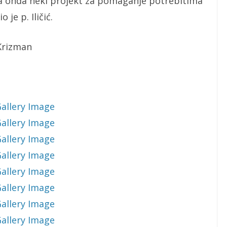
pa onda neki projekt za pomaganje potrebitima
 je p. Iličić.
 Krizman