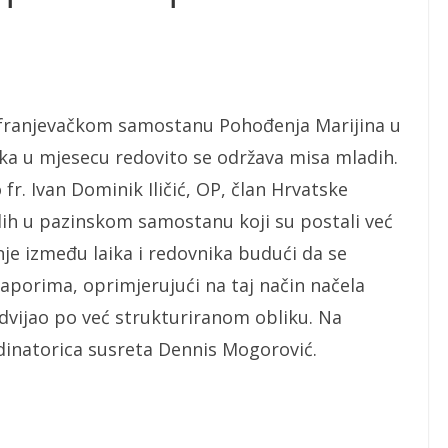
 u franjevačkom samostanu Pohođenja Marijina u
tka u mjesecu redovito se održava misa mladih.
fr. Ivan Dominik Iličić, OP, član Hrvatske
dih u pazinskom samostanu koji su postali već
nje između laika i redovnika budući da se
naporima, oprimjerujući na taj način načela
odvijao po već strukturiranom obliku. Na
dinatorica susreta Dennis Mogorović.