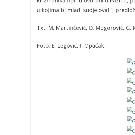
krizmanika npr. u dvorani u Pazinu, 
u kojima bi mladi sudjelovali“, predložio
Txt: M. Martinčević, D. Mogorović, G.
Foto: E. Legović, I, Opačak