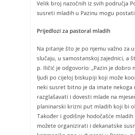
Velik broj nazočnih iz svih područja P
susreti mladih u Pazinu mogu postati 
Prijedlozi za pastoral mladih
Na pitanje što je po njemu važno za u
slučaju, u samostanskoj zajednici, a š
p. Iličić je odgovorio: „Pazin je dobr
ljudi po cijeloj biskupiji koji može ko
neki susret bitno je da imate nekoga n
razglašavati i dovesti mlade na mjeseč
planinarski krizni put mladih koji bi 
Također i godišnje hodočašće mladih b
možete organizirati i dekanatske susre