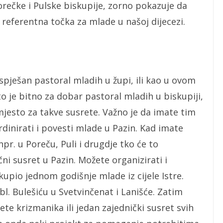
orečke i Pulske biskupije, zorno pokazuje da
referentna točka za mlade u našoj dijecezi.
spješan pastoral mladih u župi, ili kao u ovom
to je bitno za dobar pastoral mladih u biskupiji,
o mjesto za takve susrete. Važno je da imate tim
ordinirati i povesti mlade u Pazin. Kad imate
pr. u Poreču, Puli i drugdje tko će to
ni susret u Pazin. Možete organizirati i
okupio jednom godišnje mlade iz cijele Istre.
l. Bulešiću u Svetvinčenat i Lanišće. Zatim
te krizmanika ili jedan zajednički susret svih