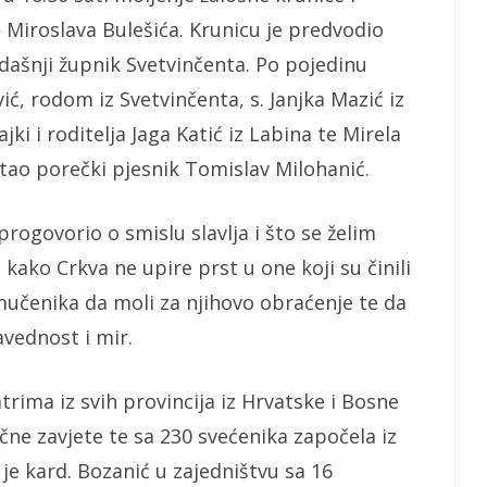
 Miroslava Bulešića. Krunicu je predvodio
adašnji župnik Svetvinčenta. Po pojedinu
vić, rodom iz Svetvinčenta, s. Janjka Mazić iz
jki i roditelja Jaga Katić iz Labina te Mirela
čitao porečki pjesnik Tomislav Milohanić.
 progovorio o smislu slavlja i što se želim
 kako Crkva ne upire prst u one koji su činili
mučenika da moli za njihovo obraćenje te da
avednost i mir.
rima iz svih provincija iz Hrvatske i Bosne
čne zavjete te sa 230 svećenika započela iz
je kard. Bozanić u zajedništvu sa 16