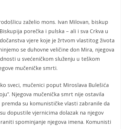
odošlicu zaželio mons. Ivan Milovan, biskup
Biskupija porečka i pulska – ali i sva Crkva u
dočanstva vjere koje je žrtvom vlastitog života
ominjemo se duhovne veličine don Mira, njegova
ljednosti u svećeničkom služenju u teškom
jegove mučeničke smrti.
kako sveci, mučenici poput Miroslava Bulešića
moju”. Njegova mučenička smrt nije ostavila
, premda su komunističke vlasti zabranile da
su dopustile vjernicima dolazak na njegov
braniti spominjanje njegova imena. Komunisti