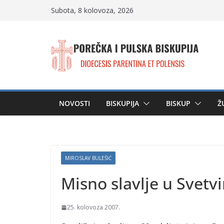
Skip
Subota, 8 kolovoza, 2026
to
content
NOVOSTI
BISKUPIJA
BISKUP
Ž
MIROSLAV BULEŠIĆ
Misno slavlje u Svetv
25. kolovoza 2007.