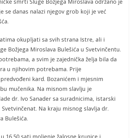
eničke smrti Sluge Božjega Miroslava održano je
je se danas nalazi njegov grob koji je već
šća.
ima okupljati sa svih strana Istre, ali i
ge Božjega Miroslava Bulešića u Svetvinčentu.
potrebama, a svim je zajednička želja bila da
ara u njihovim potrebama. Prije
i predvođeni kard. Bozanićem i mjesnim
bu mučenika. Na misnom slavlju je
ade dr. Ivo Sanader sa suradnicima, istarski
 Svetvinčenat. Na kraju misnog slavlja dr.
a Bulešića.
u 16.50 sati moljenje žalosne krunice i