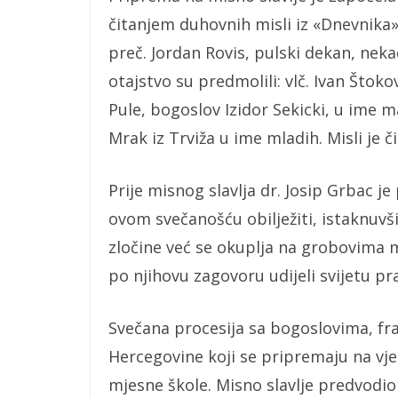
čitanjem duhovnih misli iz «Dnevnika»
preč. Jordan Rovis, pulski dekan, nek
otajstvo su predmolili: vlč. Ivan Štoko
Pule, bogoslov Izidor Sekicki, u ime ma
Mrak iz Trviža u ime mladih. Misli je 
Prije misnog slavlja dr. Josip Grbac je
ovom svečanošću obilježiti, istaknuvši
zločine već se okuplja na grobovima 
po njihovu zagovoru udijeli svijetu pr
Svečana procesija sa bogoslovima, frat
Hercegovine koji se pripremaju na vje
mjesne škole. Misno slavlje predvodio 