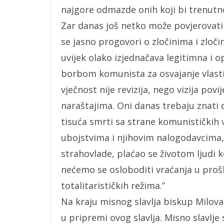
najgore odmazde onih koji bi trenutno 
Zar danas još netko može povjerovati 
se jasno progovori o zločinima i zloč
uvijek olako izjednačava legitimna i
borbom komunista za osvajanje vlasti
vječnost nije revizija, nego vizija pov
naraštajima. Oni danas trebaju znati 
tisuća smrti sa strane komunističkih 
ubojstvima i njihovim nalogodavcima
strahovlade, plaćao se životom ljudi koj
nećemo se osloboditi vraćanja u prošlo
totalitarističkih režima.”
Na kraju misnog slavlja biskup Milovan
u pripremi ovog slavlja. Misno slavlje