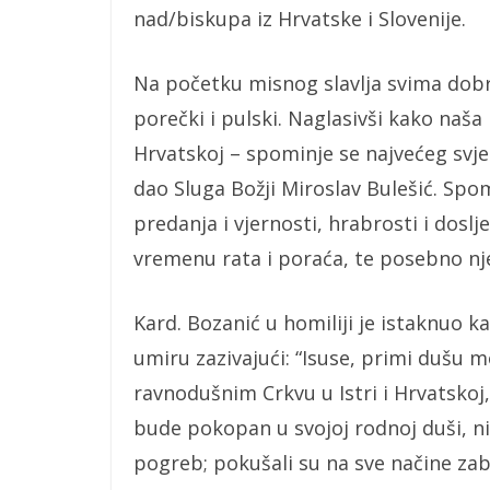
nad/biskupa iz Hrvatske i Slovenije.
Na početku misnog slavlja svima dobr
porečki i pulski. Naglasivši kako naša 
Hrvatskoj – spominje se najvećeg svje
dao Sluga Božji Miroslav Bulešić. Sp
predanja i vjernosti, hrabrosti i dos
vremenu rata i poraća, te posebno n
Kard. Bozanić u homiliji je istaknuo 
umiru zazivajući: “Isuse, primi dušu 
ravnodušnim Crkvu u Istri i Hrvatskoj
bude pokopan u svojoj rodnoj duši, ni
pogreb; pokušali su na sve načine za