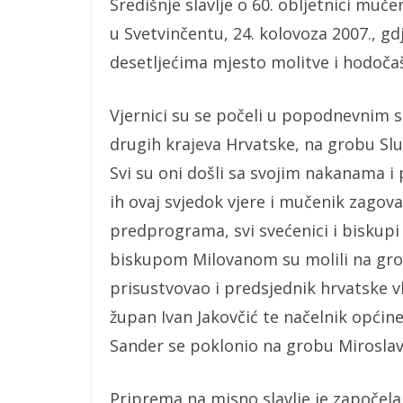
Središnje slavlje o 60. obljetnici muč
u Svetvinčentu, 24. kolovoza 2007., gd
desetljećima mjesto molitve i hodoča
Vjernici su se počeli u popodnevnim sat
drugih krajeva Hrvatske, na grobu Slu
Svi su oni došli sa svojim nakanama i 
ih ovaj svjedok vjere i mučenik zagov
predprograma, svi svećenici i biskup
biskupom Milovanom su molili na gro
prisustvovao i predsjednik hrvatske vl
župan Ivan Jakovčić te načelnik općine
Sander se poklonio na grobu Miroslav
Priprema na misno slavlje je započela 