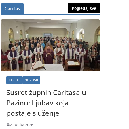
Caritas
Pogledaj sve
CARITAS
NOVOSTI
Susret župnih Caritasa u
Pazinu: Ljubav koja
postaje služenje
2. ožujka 2026.