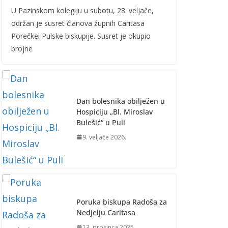
U Pazinskom kolegiju u subotu, 28. veljače,
održan je susret članova župnih Caritasa
Porečkei Pulske biskupije. Susret je okupio
brojne
Dan bolesnika obilježen u
Hospiciju „Bl. Miroslav
Bulešić“ u Puli
9. veljače 2026.
Poruka biskupa Radoša za
Nedjelju Caritasa
13. prosinca 2025.