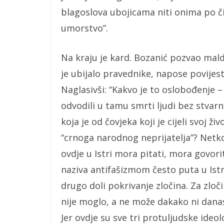
blagoslova ubojicama niti onima po či
umorstvo”.
Na kraju je kard. Bozanić pozvao mald
je ubijalo pravednike, napose povije
Naglasivši: “Kakvo je to oslobođenje –
odvodili u tamu smrti ljudi bez stvarne
koja je od čovjeka koji je cijeli svoj 
“crnoga narodnog neprijatelja”? Netko 
ovdje u Istri mora pitati, mora govori
naziva antifašizmom često puta u Istri
drugo doli pokrivanje zločina. Za zloč
nije moglo, a ne može dakako ni danas bi
Jer ovdje su sve tri protuljudske ideol