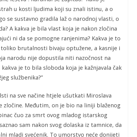
rah u kosti ljudima koji su znali istinu, a o
go se sustavno gradila laž o narodnoj vlasti, o
? A kakva je bila vlast koja je nakon zločina
ajući ni da se pomogne ranjenima? Kakva je to
 toliko brutalnosti bivaju optužene, a kasnije i
ja narodu nije dopustila niti nazočnost na
 kakva je to bila sloboda koja je kažnjavala čak
jeg službenika?”
lsti na sve načine htjele ušutkati Miroslava
 zločine. Međutim, on je bio na liniji blaženog
tepinac čuo za smrt ovog mladog istarskog
i saznao sam nakon svog dolaska iz tamnice, da
dealni mladi svećenik. To umorstvo neće donijeti