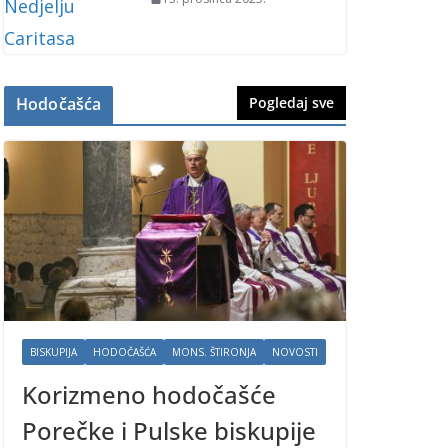
Hodočašća
Pogledaj sve
BISKUPIJA
HODOČAŠĆA
MONS. ŠTIRONJA
NOVOSTI
Korizmeno hodočašće
Porečke i Pulske biskupije