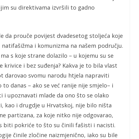
jim su direktivama izvršili to gadno
e da prouče povijest dvadesetog stoljeća koje
st natifašižma i komunizma na našem području.
 ma s koje strane dolazilo – u kojemu su se
 krivice i bez suđenja? Kakva je to bila vlast
život darovao svomu narodu htjela napraviti
to danas – ako se već ranije nije smjelo– i
ti i upoznavati mlade da ono što se olako
, kao i drugdje u Hrvatskoj, nije bilo ništa
ine partizana, za koje nitko nije odgovarao,
ti pokriće to što su činili fašisti i nacisti.
ogije činile zločine naizmjenično, iako su bile