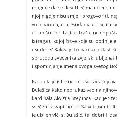
moguće da se desetljećima utjerivao st
njoj nigdje nisu smjeli progovoriti, ne
volji naroda, o presudama u ime naroda
u Lanišću postavila stražu, ne dopušt
istraga u kojoj žrtve koje su podnijele
osuđene? Kakva je to narodna vlast ko
sprovodu svećenika zvjerski ubijena? I
i spominjanje imena ovoga svetog Bož
Kardnila je istaknuo da su tadašnje va
Bulešića kako nebi ukazivao na njihove
kardinala Alojzija Stepinca. Kad je S
svećenika zapisao je: “Sa velikom bol
je ubijen vlč. g. Bulešić, taj dobri i i