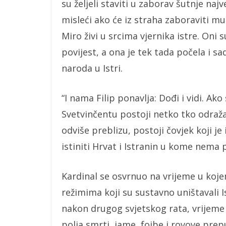
su željeli staviti u zaborav šutnje najv
misleći ako će iz straha zaboraviti mu
Miro živi u srcima vjernika istre. Oni s
povijest, a ona je tek tada počela i s
naroda u Istri.
“I nama Filip ponavlja: Dođi i vidi. Ak
Svetvinčentu postoji netko tko odraža
odviše preblizu, postoji čovjek koji je i
istiniti Hrvat i Istranin u kome nema p
Kardinal se osvrnuo na vrijeme u kojem
režimima koji su sustavno uništavali I
nakon drugog svjetskog rata, vrijeme
polja smrti, jame, fojbe i rovove prep