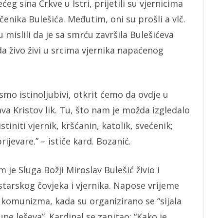
ećeg sina Crkve u Istri, prijetili su vjernicima
čenika Bulešića. Međutim, oni su prošli a vlč.
u mislili da je sa smrću završila Bulešićeva
ada živo živi u srcima vjernika napaćenog
o smo istinoljubivi, otkrit ćemo da ovdje u
va Kristov lik. Tu, što nam je možda izgledalo
stiniti vjernik, kršćanin, katolik, svećenik;
rijevare.” – ističe kard. Bozanić.
 je Sluga Božji Miroslav Bulešić živio i
starskog čovjeka i vjernika. Napose vrijeme
 komunizma, kada su organizirano se “sijala
une leševa”. Kardinal se zapitao: “Kako je