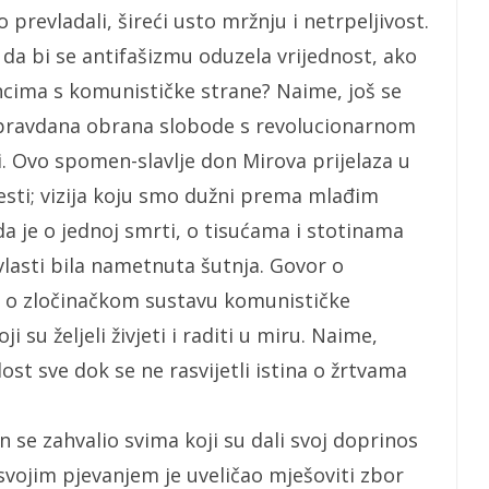
prevladali, šireći usto mržnju i netrpeljivost.
da bi se antifašizmu oduzela vrijednost, ako
incima s komunističke strane? Naime, još se
 opravdana obrana slobode s revolucionarnom
. Ovo spomen-slavlje don Mirova prijelaza u
ijesti; vizija koju smo dužni prema mlađim
da je o jednoj smrti, o tisućama i stotinama
vlasti bila nametnuta šutnja. Govor o
, o zločinačkom sustavu komunističke
i su željeli živjeti i raditi u miru. Naime,
st sve dok se ne rasvijetli istina o žrtvama
 se zahvalio svima koji su dali svoj doprinos
 svojim pjevanjem je uveličao mješoviti zbor