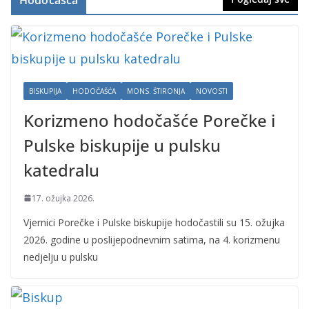
BISKUPIJA
HODOČAŠĆA
MONS. ŠTIRONJA
NOVOSTI
Korizmeno hodočašće Porečke i
Pulske biskupije u pulsku
katedralu
17. ožujka 2026.
Vjernici Porečke i Pulske biskupije hodočastili su 15. ožujka
2026. godine u poslijepodnevnim satima, na 4. korizmenu
nedjelju u pulsku