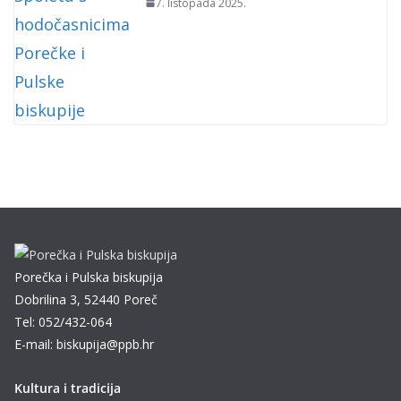
7. listopada 2025.
Porečka i Pulska biskupija
Dobrilina 3, 52440 Poreč
Tel: 052/432-064
E-mail: biskupija@ppb.hr
Kultura i tradicija