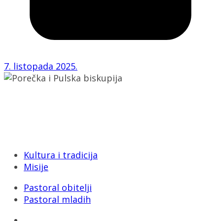
7. listopada 2025.
Porečka i Pulska biskupija
Dobrilina 3, 52440 Poreč
Tel: 052/432-064
E-mail: biskupija@ppb.hr
Kultura i tradicija
Misije
Pastoral obitelji
Pastoral mladih