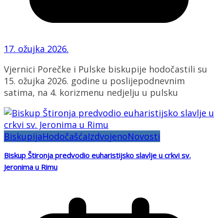
17. ožujka 2026.
Vjernici Porečke i Pulske biskupije hodočastili su
15. ožujka 2026. godine u poslijepodnevnim
satima, na 4. korizmenu nedjelju u pulsku
Biskupija
Hodočašća
Izdvojeno
Novosti
Biskup Štironja predvodio euharistijsko slavlje u crkvi sv.
Jeronima u Rimu