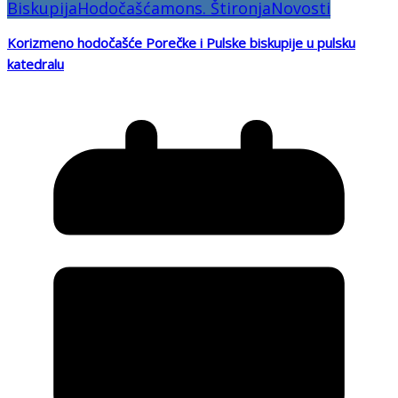
Biskupija
Hodočašća
mons. Štironja
Novosti
Korizmeno hodočašće Porečke i Pulske biskupije u pulsku
katedralu