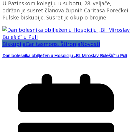
U Pazinskom kolegiju u subotu, 28. veljače,
održan je susret članova župnih Caritasa Porečkei
Pulske biskupije. Susret je okupio brojne
Biskupija
Caritas
mons. Štironja
Novosti
Dan bolesnika obilježen u Hospiciju „Bl. Miroslav Bulešić“ u Puli