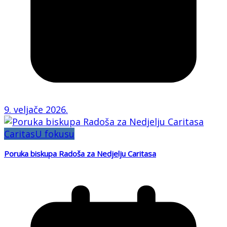
9. veljače 2026.
Caritas
U fokusu
Poruka biskupa Radoša za Nedjelju Caritasa