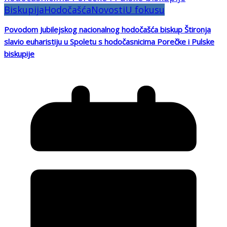
Biskupija
Hodočašća
Novosti
U fokusu
Povodom Jubilejskog nacionalnog hodočašća biskup Štironja
slavio euharistiju u Spoletu s hodočasnicima Porečke i Pulske
biskupije