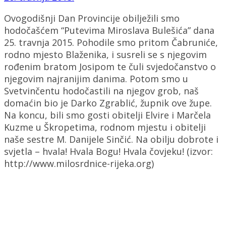
Ovogodišnji Dan Provincije obilježili smo
hodočašćem “Putevima Miroslava Bulešića” dana
25. travnja 2015. Pohodile smo pritom Čabruniće,
rodno mjesto Blaženika, i susreli se s njegovim
rođenim bratom Josipom te čuli svjedočanstvo o
njegovim najranijim danima. Potom smo u
Svetvinčentu hodočastili na njegov grob, naš
domaćin bio je Darko Zgrablić, župnik ove župe.
Na koncu, bili smo gosti obitelji Elvire i Marčela
Kuzme u Škropetima, rodnom mjestu i obitelji
naše sestre M. Danijele Sinčić. Na obilju dobrote i
svjetla – hvala! Hvala Bogu! Hvala čovjeku! (izvor:
http://www.milosrdnice-rijeka.org)