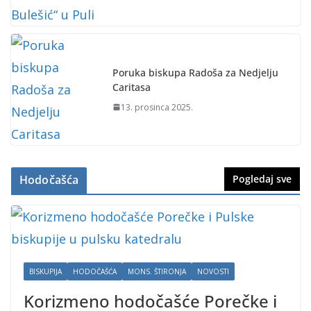
Poruka biskupa Radoša za Nedjelju
Caritasa
13. prosinca 2025.
Hodočašća
Pogledaj sve
BISKUPIJA
HODOČAŠĆA
MONS. ŠTIRONJA
NOVOSTI
Korizmeno hodočašće Porečke i