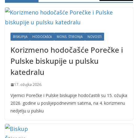
BISKUPIJA
HODOČAŠĆA
MONS. ŠTIRONJA
NOVOSTI
Korizmeno hodočašće Porečke i
Pulske biskupije u pulsku
katedralu
17. ožujka 2026.
Vjernici Porečke i Pulske biskupije hodočastili su 15. ožujka
2026. godine u poslijepodnevnim satima, na 4. korizmenu
nedjelju u pulsku