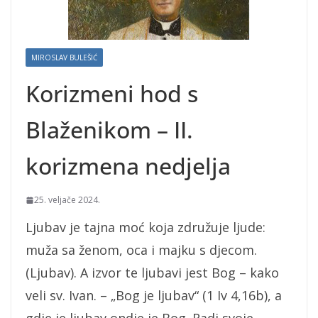
MIROSLAV BULEŠIĆ
Korizmeni hod s
Blaženikom – II.
korizmena nedjelja
25. veljače 2024.
Ljubav je tajna moć koja združuje ljude:
muža sa ženom, oca i majku s djecom.
(Ljubav). A izvor te ljubavi jest Bog – kako
veli sv. Ivan. – „Bog je ljubav“ (1 Iv 4,16b), a