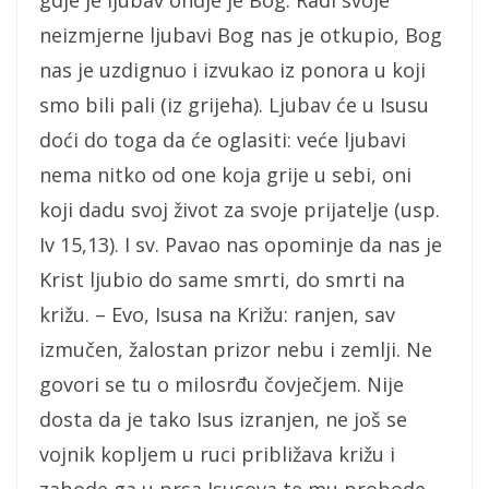
gdje je ljubav ondje je Bog. Radi svoje
neizmjerne ljubavi Bog nas je otkupio, Bog
nas je uzdignuo i izvukao iz ponora u koji
smo bili pali (iz grijeha). Ljubav će u Isusu
doći do toga da će oglasiti: veće ljubavi
nema nitko od one koja grije u sebi, oni
koji dadu svoj život za svoje prijatelje (usp.
Iv 15,13). I sv. Pavao nas opominje da nas je
Krist ljubio do same smrti, do smrti na
križu. – Evo, Isusa na Križu: ranjen, sav
izmučen, žalostan prizor nebu i zemlji. Ne
govori se tu o milosrđu čovječjem. Nije
dosta da je tako Isus izranjen, ne još se
vojnik kopljem u ruci približava križu i