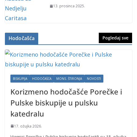
13. prosinca 2025.
Hodočašća
Pogledaj sve
BISKUPIJA
HODOČAŠĆA
MONS. ŠTIRONJA
NOVOSTI
Korizmeno hodočašće Porečke i
Pulske biskupije u pulsku
katedralu
17. ožujka 2026.
Vjernici Porečke i Pulske biskupije hodočastili su 15. ožujka