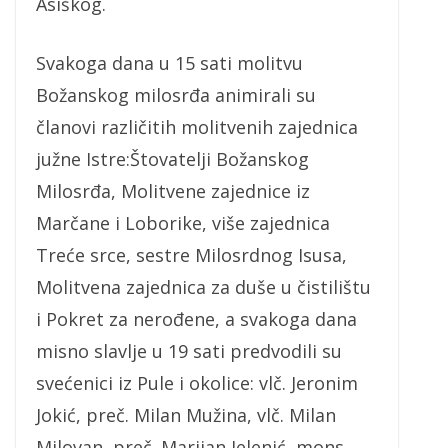
Asiškog.
Svakoga dana u 15 sati molitvu
Božanskog milosrđa animirali su
članovi različitih molitvenih zajednica
južne Istre:Štovatelji Božanskog
Milosrđa, Molitvene zajednice iz
Marčane i Loborike, više zajednica
Treće srce, sestre Milosrdnog Isusa,
Molitvena zajednica za duše u čistilištu
i Pokret za nerođene, a svakoga dana
misno slavlje u 19 sati predvodili su
svećenici iz Pule i okolice: vlč. Jeronim
Jokić, preč. Milan Mužina, vlč. Milan
Milovan, preč. Marijan Jelenić, mons.