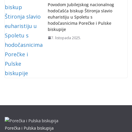
Povodom Jubilejskog nacionalnog
hodočašća biskup Štironja slavio
euharistiju u Spoletu s
hodočasnicima Porečke i Pulske
biskupije
7. listopada 2025.
Porečka i Pulska biskupija