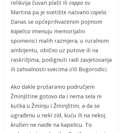
relikvija čuvan plašt ili
cappo
sv.
Martina pa je svetište nazvano
capela
.
Danas se općeprihvaćenim pojmom
kapelica
imenuju memorijalni
spomenici malih razmjera, u ruralnom
ambijentu, obično uz putove ili na
raskrižjima, podignuti radi zavjetovanja
ili zahvalnosti svecima i/ili Bogorodici.
Ako dakle prošaramo područjem
Žminjštine gotovo da i nema sela ni
kutka u Žminju i Žminjštini, a da se
ugrađenu u neki zid, kuću ili na nekoj
kružieri
ne naiđe na kapelicu. To