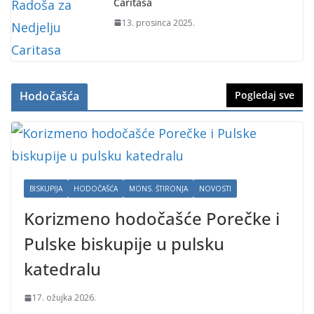
Caritasa
13. prosinca 2025.
Hodočašća
Pogledaj sve
BISKUPIJA
HODOČAŠĆA
MONS. ŠTIRONJA
NOVOSTI
Korizmeno hodočašće Porečke i
Pulske biskupije u pulsku
katedralu
17. ožujka 2026.