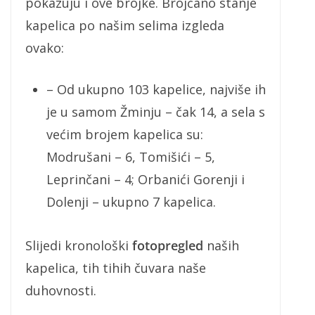
pokazuju i ove brojke. Brojčano stanje
kapelica po našim selima izgleda
ovako:
– Od ukupno 103 kapelice, najviše ih
je u samom Žminju – čak 14, a sela s
većim brojem kapelica su:
Modrušani – 6, Tomišići – 5,
Leprinčani – 4; Orbanići Gorenji i
Dolenji – ukupno 7 kapelica.
Slijedi kronološki
fotopregled
naših
kapelica, tih tihih čuvara naše
duhovnosti.