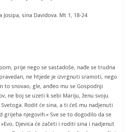
a Josipa, sina Davidova. Mt 1, 18-24
ipom, prije nego se sastadoše, nađe se trudna
pravedan, ne htjede je izvrgnuti sramoti, nego
on to snovao, gle, anđeo mu se Gospodnji
ov, ne boj se uzeti k sebi Mariju, ženu svoju.
 Svetoga. Rodit će sina, a ti ćeš mu nadjenuti
od grijeha njegovih.« Sve se to dogodilo da se
Evo, Djevica će začeti i roditi sina i nadjenut