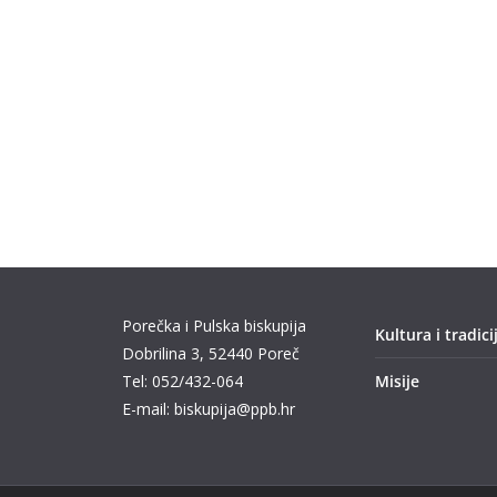
Porečka i Pulska biskupija
Kultura i tradici
Dobrilina 3, 52440 Poreč
Tel: 052/432-064
Misije
E-mail: biskupija@ppb.hr