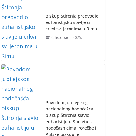
Biskup Štironja predvodio
euharistijsko slavlje u
crkvi sv. Jeronima u Rimu
10. listopada 2025.
Povodom Jubilejskog
nacionalnog hodočašća
biskup Štironja slavio
euharistiju u Spoletu s
hodočasnicima Porečke i
Pulske biskupije