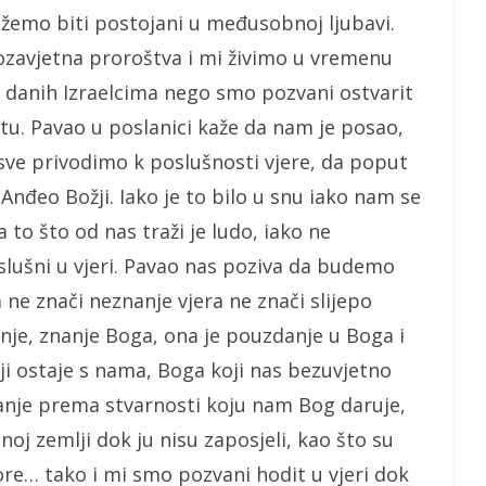
žemo biti postojani u međusobnoj ljubavi.
zavjetna proroštva i mi živimo u vremenu
 danih Izraelcima nego smo pozvani ostvarit
stu. Pavao u poslanici kaže da nam je posao,
sve privodimo k poslušnosti vjere, da poput
Anđeo Božji. Iako je to bilo u snu iako nam se
 to što od nas traži je ludo, iako ne
lušni u vjeri. Pavao nas poziva da budemo
era ne znači neznanje vjera ne znači slijepo
je, znanje Boga, ona je pouzdanje u Boga i
i ostaje s nama, Boga koji nas bezuvjetno
retanje prema stvarnosti koju nam Bog daruje,
noj zemlji dok ju nisu zaposjeli, kao što su
ore… tako i mi smo pozvani hodit u vjeri dok