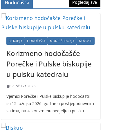
Hodočašća
Pogledaj sve
BISKUPIJA
HODOČAŠĆA
MONS. ŠTIRONJA
NOVOSTI
Korizmeno hodočašće
Porečke i Pulske biskupije
u pulsku katedralu
17. ožujka 2026.
Vjernici Porečke i Pulske biskupije hodočastili
su 15. ožujka 2026. godine u poslijepodnevnim
satima, na 4. korizmenu nedjelju u pulsku