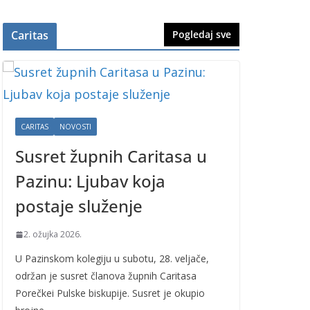
Caritas
Pogledaj sve
CARITAS
NOVOSTI
Susret župnih Caritasa u
Pazinu: Ljubav koja
postaje služenje
2. ožujka 2026.
U Pazinskom kolegiju u subotu, 28. veljače,
održan je susret članova župnih Caritasa
Porečkei Pulske biskupije. Susret je okupio