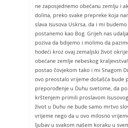
ne zaposjednemo obećanu zemlju i ak
dolina, preko svake prepreke koja nam
slava Isusova Uskrsa, da i mi budemo 
postanemo kao Bog. Grijeh nas udaljav
poziva da bdijemo i molimo da pazimo n
hodeći kroz ovaj zemaljski život okr
obećane zemlje nebeskog kraljevstva!
postao čovjekom tako i mi Snagom D
ovo preostalo vrijeme došašća bude pr
preporođenje u Duhu svetome, da po o
krštenjem primili proslavom Isusovog 
život u Duhu ne bude samo mrtvo slo
vrijeme nego da u ovo milosno vrijeme
ljubav u svakom našem koraku u svemu