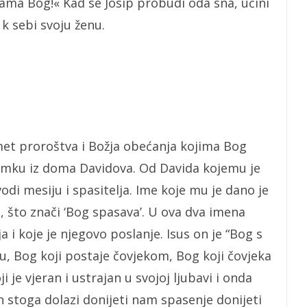
ama Bog!« Kad se Josip probudi oda sna, učini
k sebi svoju ženu.
et proroštva i Božja obećanja kojima Bog
omku iz doma Davidova. Od Davida kojemu je
di mesiju i spasitelja. Ime koje mu je dano je
s, što znači ‘Bog spasava’. U ova dva imena
 i koje je njegovo poslanje. Isus on je “Bog s
u, Bog koji postaje čovjekom, Bog koji čovjeka
 je vjeran i ustrajan u svojoj ljubavi i onda
n stoga dolazi donijeti nam spasenje donijeti