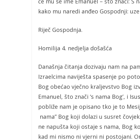
će mu se ime Emanuel – što znači: S n
kako mu naredi anđeo Gospodnji: uze 
Riječ Gospodnja.
Homilija 4. nedjelja došašća
Današnja čitanja dozivaju nam na pam
Izraelcima naviješta spasenje po pot
Bog obećao vječno kraljevstvo Bog izvo
Emanuel, što znači ‘s nama Bog’, i Isu
pobliže nam je opisano tko je to Mesija
nama” Bog koji dolazi u susret čovjek
ne napušta koji ostaje s nama, Bog koji
kad mi nismo ni vjerni ni postojani. O