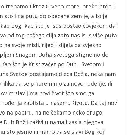
o trebamo i kroz Crveno more, preko brda i
 stoji na putu do obećane zemlje, a to je
kao Bog, kao što je Isus postao čovjekom da i
a od tog našega cilja zato nas Isus više puta
a svoje misli, riječi i dijela da svjesno
ijepljeni Snagom Duha Svetoga stignemo do
 Kao što je Krist začet po Duhu Svetom i
uha Svetog postajemo djeca Božja, neka nam
ilika da se pripremimo za novo rođenje, ili
vim slavljima novi život što smo ga
rođenja zablista u našemu životu. Da taj novi
vo na papiru, na ne čekamo neko drugo
 Duh Božji zaživi u nama i zasja njegova
 što jesmo i imamo da se slavi Bog koji