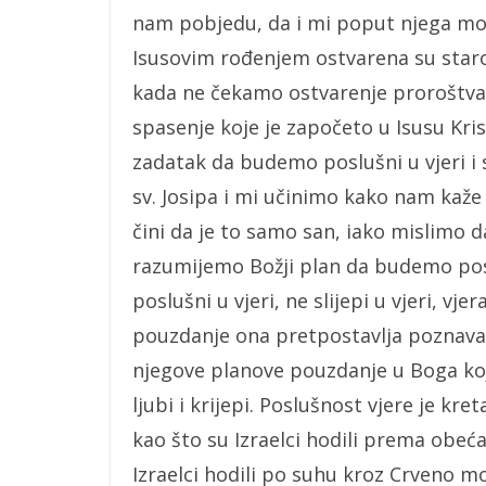
nam pobjedu, da i mi poput njega mo
Isusovim rođenjem ostvarena su staro
kada ne čekamo ostvarenje proroštva
spasenje koje je započeto u Isusu Kri
zadatak da budemo poslušni u vjeri i 
sv. Josipa i mi učinimo kako nam kaže 
čini da je to samo san, iako mislimo da
razumijemo Božji plan da budemo pos
poslušni u vjeri, ne slijepi u vjeri, vj
pouzdanje ona pretpostavlja poznavan
njegove planove pouzdanje u Boga koj
ljubi i krijepi. Poslušnost vjere je k
kao što su Izraelci hodili prema obeća
Izraelci hodili po suhu kroz Crveno m