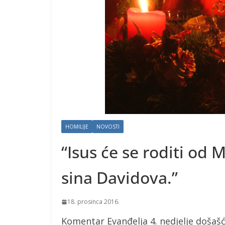
HOMILIJE
NOVOSTI
“Isus će se roditi od 
sina Davidova.”
18. prosinca 2016.
Komentar Evanđelja 4. nedjelje došašć