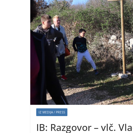
IZ MEDIJA / PRESS
IB: Razgovor – vlč. Vl