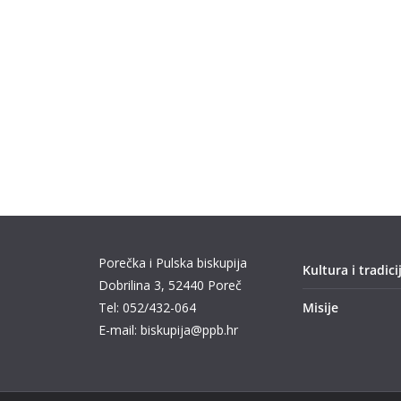
Porečka i Pulska biskupija
Kultura i tradici
Dobrilina 3, 52440 Poreč
Tel: 052/432-064
Misije
E-mail: biskupija@ppb.hr