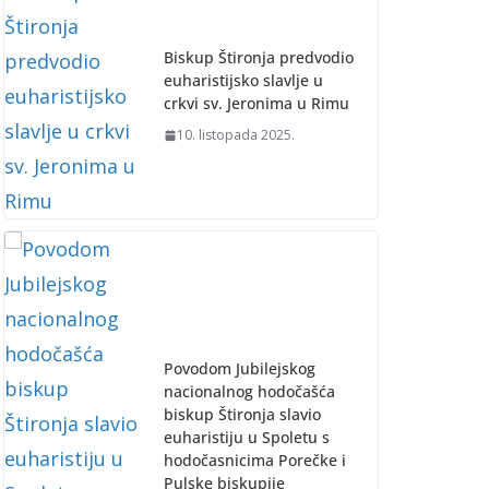
Biskup Štironja predvodio
euharistijsko slavlje u
crkvi sv. Jeronima u Rimu
10. listopada 2025.
Povodom Jubilejskog
nacionalnog hodočašća
biskup Štironja slavio
euharistiju u Spoletu s
hodočasnicima Porečke i
Pulske biskupije