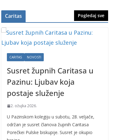
Caritas
Pogledaj sve
CARITAS
NOVOSTI
Susret župnih Caritasa u
Pazinu: Ljubav koja
postaje služenje
2. ožujka 2026.
U Pazinskom kolegiju u subotu, 28. veljače,
održan je susret članova župnih Caritasa
Porečkei Pulske biskupije. Susret je okupio