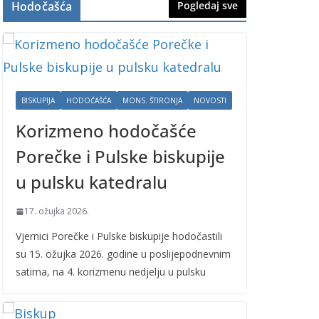
Hodočašća
Pogledaj sve
BISKUPIJA
HODOČAŠĆA
MONS. ŠTIRONJA
NOVOSTI
Korizmeno hodočašće
Porečke i Pulske biskupije
u pulsku katedralu
17. ožujka 2026.
Vjernici Porečke i Pulske biskupije hodočastili
su 15. ožujka 2026. godine u poslijepodnevnim
satima, na 4. korizmenu nedjelju u pulsku