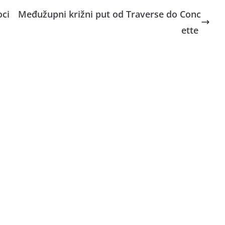
oci
Međužupni križni put od Traverse do Conc
ette