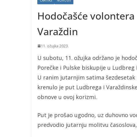
CARITAS
NOVOSTI
Hodočašće volontera 
Varaždin
11. ožujka 2023.
U subotu, 11. ožujka održano je hodoč
Porečke i Pulske biskupije u Ludbreg i
U ranim jutarnjim satima šezdesetak 
krenulo je put Ludbrega i Varaždinsk
obnove u ovoj korizmi.
Put je prošao ugodno, uz duhovno vod
predvodio jutarnju molitvu časoslova, 