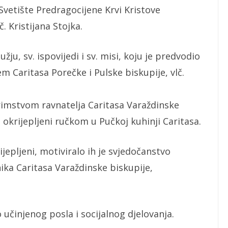
Svetište Predragocijene Krvi Kristove
. Kristijana Stojka.
ju, sv. ispovijedi i sv. misi, koju je predvodio
em Caritasa Porečke i Pulske biskupije, vlč.
rimstvom ravnatelja Caritasa Varaždinske
u okrijepljeni ručkom u Pučkoj kuhinji Caritasa.
ijepljeni, motiviralo ih je svjedočanstvo
nika Caritasa Varaždinske biskupije,
o učinjenog posla i socijalnog djelovanja.