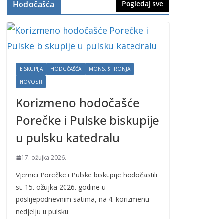
Hodočašća
Pogledaj sve
BISKUPIJA
HODOČAŠĆA
MONS. ŠTIRONJA
NOVOSTI
Korizmeno hodočašće
Porečke i Pulske biskupije
u pulsku katedralu
17. ožujka 2026.
Vjernici Porečke i Pulske biskupije hodočastili
su 15. ožujka 2026. godine u
poslijepodnevnim satima, na 4. korizmenu
nedjelju u pulsku