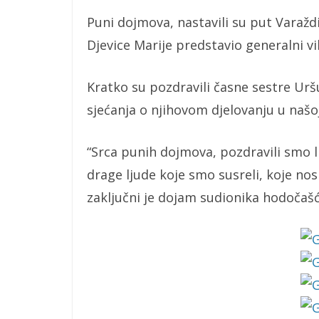
Puni dojmova, nastavili su put Varaž
Djevice Marije predstavio generalni vi
Kratko su pozdravili časne sestre Uršu
sjećanja o njihovom djelovanju u našoj
“Srca punih dojmova, pozdravili smo li
drage ljude koje smo susreli, koje no
zaključni je dojam sudionika hodočašć