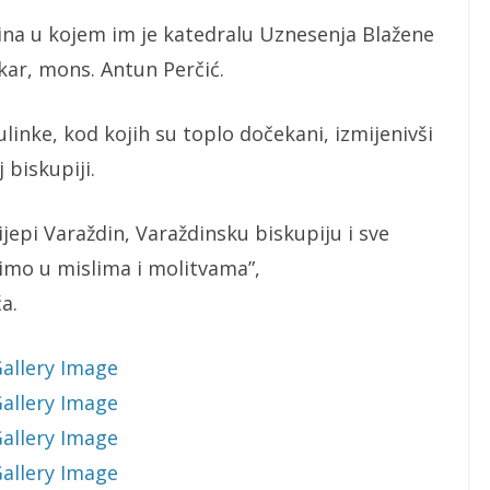
dina u kojem im je katedralu Uznesenja Blažene
kar, mons. Antun Perčić.
linke, kod kojih su toplo dočekani, izmijenivši
 biskupiji.
jepi Varaždin, Varaždinsku biskupiju i sve
simo u mislima i molitvama”,
a.