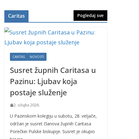
Caritas
Pogledaj sve
CARITAS
NOVOSTI
Susret župnih Caritasa u
Pazinu: Ljubav koja
postaje služenje
2. ožujka 2026.
U Pazinskom kolegiju u subotu, 28. veljače,
održan je susret članova župnih Caritasa
Porečkei Pulske biskupije. Susret je okupio