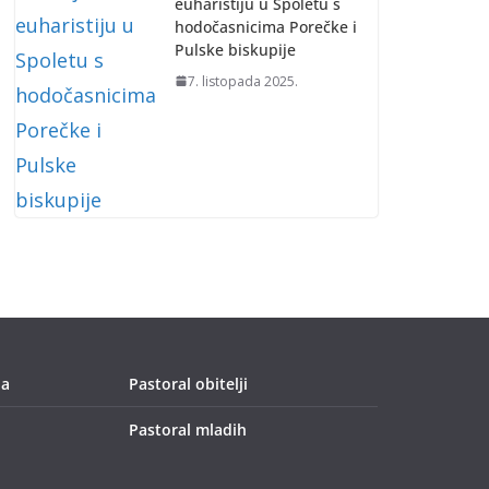
euharistiju u Spoletu s
hodočasnicima Porečke i
Pulske biskupije
7. listopada 2025.
ja
Pastoral obitelji
Pastoral mladih