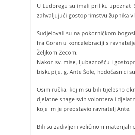
U Ludbregu su imali priliku upoznati 
zahvaljujući gostoprimstvu župnika vlč
Sudjelovali su na pokorničkom bogosluž
fra Goran u koncelebraciji s ravnatelj
Željkom Zecom.
Nakon sv. mise, ljubaznošću i gostop
biskupije, g. Ante Šole, hodočasnici s
Osim ručka, kojim su bili tijelesno okr
djelatne snage svih volontera i djelat
koje im je predstavio ravnatelj Ante.
Bili su zadivljeni veličinom materijaln