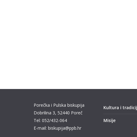
Porečka i Pulska biskupija
Kultura i tradici
Dobrilina 3, 52440 Poreč
Tel: 052/432-064
Misije
E-mail: biskupija@ppb.hr