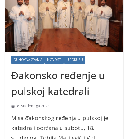
DUHOVNA ZVANJA
NOVOSTI
U FOKUSU
Đakonsko ređenje u
pulskoj katedrali
18. studenoga 2023.
Misa đakonskog ređenja u pulskoj je
katedrali održana u subotu, 18.
studenog. Tobija Matijević i Vid