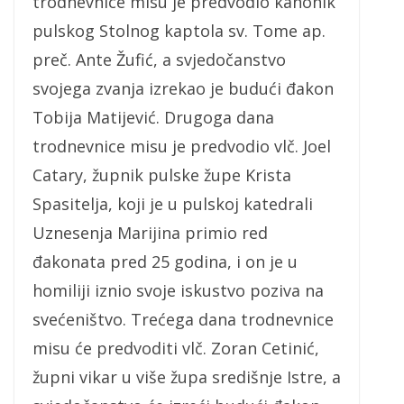
trodnevnice misu je predvodio kanonik
pulskog Stolnog kaptola sv. Tome ap.
preč. Ante Žufić, a svjedočanstvo
svojega zvanja izrekao je budući đakon
Tobija Matijević. Drugoga dana
trodnevnice misu je predvodio vlč. Joel
Catary, župnik pulske župe Krista
Spasitelja, koji je u pulskoj katedrali
Uznesenja Marijina primio red
đakonata pred 25 godina, i on je u
homiliji iznio svoje iskustvo poziva na
svećeništvo. Trećega dana trodnevnice
misu će predvoditi vlč. Zoran Cetinić,
župni vikar u više župa središnje Istre, a