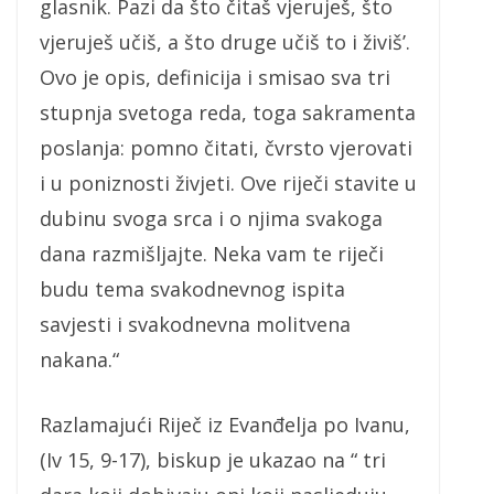
glasnik. Pazi da što čitaš vjeruješ, što
vjeruješ učiš, a što druge učiš to i živiš’.
Ovo je opis, definicija i smisao sva tri
stupnja svetoga reda, toga sakramenta
poslanja: pomno čitati, čvrsto vjerovati
i u poniznosti živjeti. Ove riječi stavite u
dubinu svoga srca i o njima svakoga
dana razmišljajte. Neka vam te riječi
budu tema svakodnevnog ispita
savjesti i svakodnevna molitvena
nakana.“
Razlamajući Riječ iz Evanđelja po Ivanu,
(Iv 15, 9-17), biskup je ukazao na “ tri