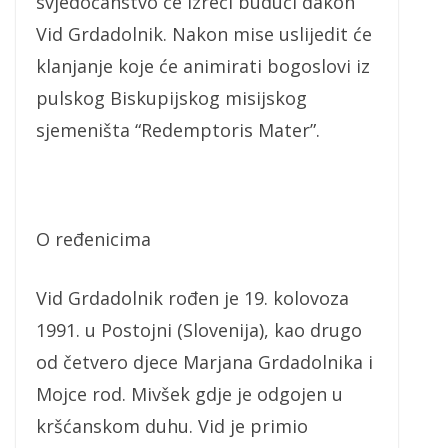
svjedočanstvo će izreći budući đakon
Vid Grdadolnik. Nakon mise uslijedit će
klanjanje koje će animirati bogoslovi iz
pulskog Biskupijskog misijskog
sjemeništa “Redemptoris Mater”.
O ređenicima
Vid Grdadolnik rođen je 19. kolovoza
1991. u Postojni (Slovenija), kao drugo
od četvero djece Marjana Grdadolnika i
Mojce rod. Mivšek gdje je odgojen u
kršćanskom duhu. Vid je primio