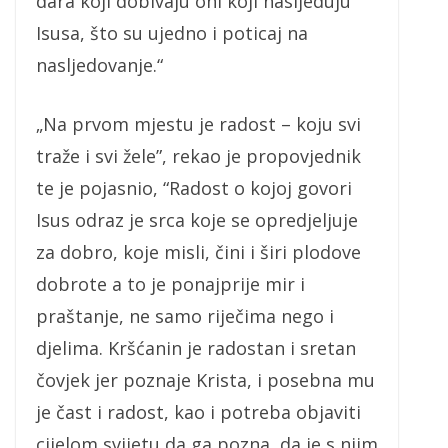
dara koji dobivaju oni koji nasljeduju
Isusa, što su ujedno i poticaj na
nasljedovanje.“
„Na prvom mjestu je radost – koju svi
traže i svi žele”, rekao je propovjednik
te je pojasnio, “Radost o kojoj govori
Isus odraz je srca koje se opredjeljuje
za dobro, koje misli, čini i širi plodove
dobrote a to je ponajprije mir i
praštanje, ne samo riječima nego i
djelima. Kršćanin je radostan i sretan
čovjek jer poznaje Krista, i posebna mu
je čast i radost, kao i potreba objaviti
cijelom svijetu da ga pozna, da je s njim