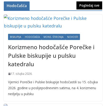
Hodočašća
Pogledaj sve
BISKUPIJA
HODOČAŠĆA
MONS. ŠTIRONJA
NOVOSTI
Korizmeno hodočašće Porečke i
Pulske biskupije u pulsku
katedralu
17. ožujka 2026.
Vjernici Porečke i Pulske biskupije hodočastili su 15. ožujka
2026. godine u poslijepodnevnim satima, na 4. korizmenu
nedjelju u pulsku