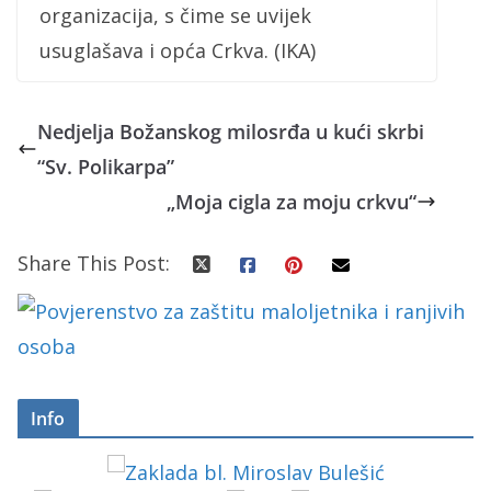
organizacija, s čime se uvijek
usuglašava i opća Crkva. (IKA)
Nedjelja Božanskog milosrđa u kući skrbi
“Sv. Polikarpa”
„Moja cigla za moju crkvu“
Share This Post:
Info