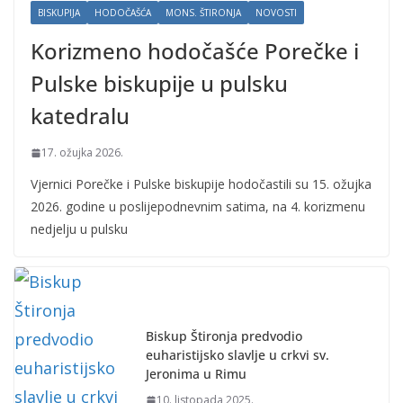
BISKUPIJA
HODOČAŠĆA
MONS. ŠTIRONJA
NOVOSTI
Korizmeno hodočašće Porečke i
Pulske biskupije u pulsku
katedralu
17. ožujka 2026.
Vjernici Porečke i Pulske biskupije hodočastili su 15. ožujka
2026. godine u poslijepodnevnim satima, na 4. korizmenu
nedjelju u pulsku
Biskup Štironja predvodio
euharistijsko slavlje u crkvi sv.
Jeronima u Rimu
10. listopada 2025.