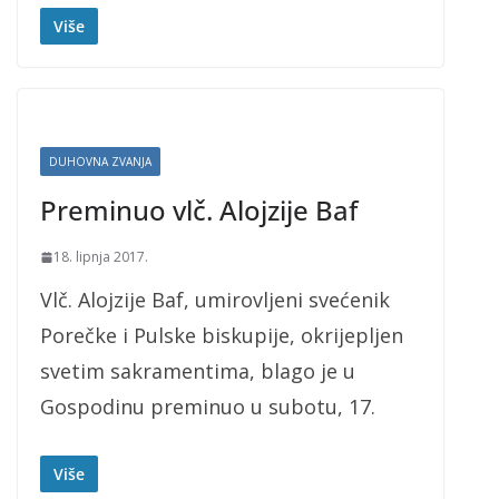
Više
DUHOVNA ZVANJA
Preminuo vlč. Alojzije Baf
18. lipnja 2017.
Vlč. Alojzije Baf, umirovljeni svećenik
Porečke i Pulske biskupije, okrijepljen
svetim sakramentima, blago je u
Gospodinu preminuo u subotu, 17.
Više