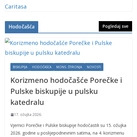
Hodočašća
Pogledaj sve
BISKUPIJA
HODOČAŠĆA
MONS. ŠTIRONJA
NOVOSTI
Korizmeno hodočašće Porečke i
Pulske biskupije u pulsku
katedralu
17. ožujka 2026.
Vjernici Porečke i Pulske biskupije hodočastili su 15. ožujka
2026. godine u poslijepodnevnim satima, na 4. korizmenu