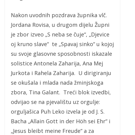
Nakon uvodnih pozdrava župnika vlč.
Jordana Rovisa, u drugom dijelu Župni
je zbor izveo „S neba se čuje“, „Djevice
oj kruno slave“ te „Spavaj sinko“ u kojoj
su svoje glasovne sposobnosti iskazale
solistice Antonela Zaharija, Ana Mej
Jurkota i Rahela Zaharija. U dirigiranju
se okušala i mlada nada žminjskoga
zbora, Tina Galant. Treći blok izvedbi,
odvijao se na pjevalištu uz orgulje:
orguljašica Puh Leko izvela je od J. S.
Bacha „Allain Gott in der Höh sei Ehr“ i
„Jesus bleibt meine Freude“ a za