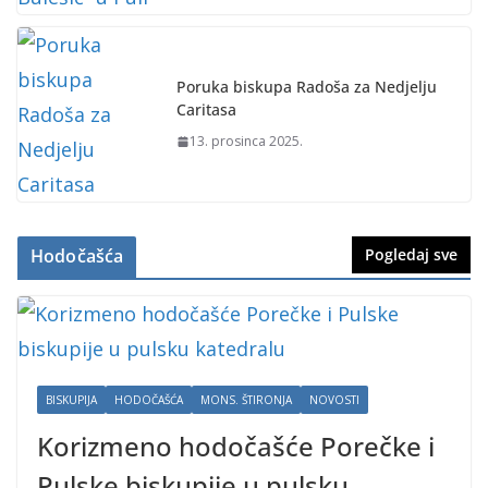
Poruka biskupa Radoša za Nedjelju
Caritasa
13. prosinca 2025.
Hodočašća
Pogledaj sve
BISKUPIJA
HODOČAŠĆA
MONS. ŠTIRONJA
NOVOSTI
Korizmeno hodočašće Porečke i
Pulske biskupije u pulsku