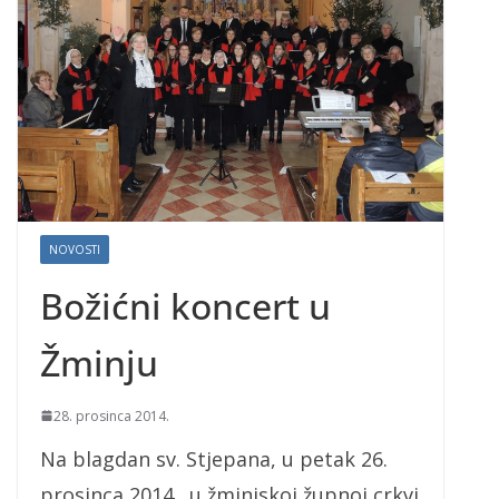
NOVOSTI
Božićni koncert u
Žminju
28. prosinca 2014.
Na blagdan sv. Stjepana, u petak 26.
prosinca 2014., u žminjskoj župnoj crkvi