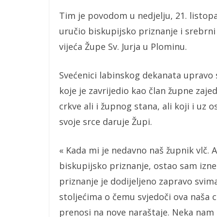
Tim je povodom u nedjelju, 21. listop
uručio biskupijsko priznanje i srebrn
vijeća Župe Sv. Jurja u Plominu.
Svećenici labinskog dekanata upravo s
koje je zavrijedio kao član župne zaj
crkve ali i župnog stana, ali koji i uz
svoje srce daruje Župi.
« Kada mi je nedavno naš župnik vlč. 
biskupijsko priznanje, ostao sam izne
priznanje je dodijeljeno zapravo svi
stoljećima o čemu svjedoči ova naša c
prenosi na nove naraštaje. Neka nam 