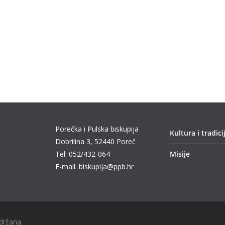
Porečka i Pulska biskupija
Kultura i tradici
Dobrilina 3, 52440 Poreč
Tel: 052/432-064
Misije
E-mail: biskupija@ppb.hr
idržana.