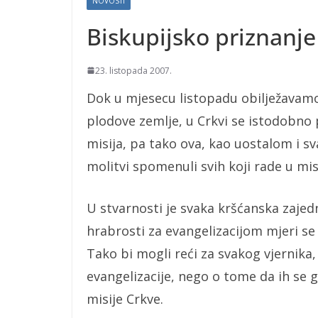
NOVOSTI
Biskupijsko priznanj
23. listopada 2007.
Dok u mjesecu listopadu obilježavam
plodove zemlje, u Crkvi se istodobno
misija, pa tako ova, kao uostalom i sv
molitvi spomenuli svih koji rade u mis
U stvarnosti je svaka kršćanska zajed
hrabrosti za evangelizacijom mjeri s
Tako bi mogli reći za svakog vjernika,
evangelizacije, nego o tome da ih se 
misije Crkve.