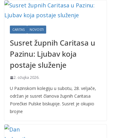
CARITAS
NOVOSTI
Susret župnih Caritasa u
Pazinu: Ljubav koja
postaje služenje
2. ožujka 2026.
U Pazinskom kolegiju u subotu, 28. veljače,
održan je susret članova župnih Caritasa
Porečkei Pulske biskupije. Susret je okupio
brojne