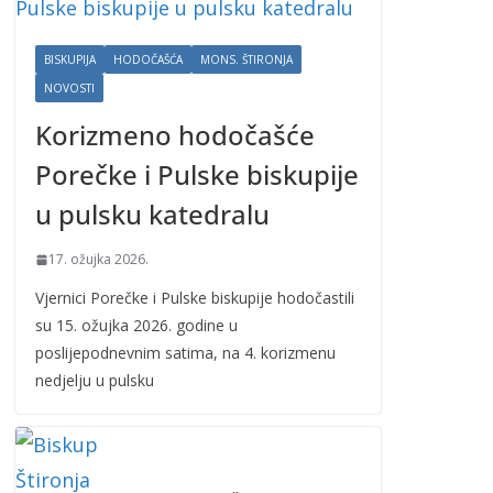
BISKUPIJA
HODOČAŠĆA
MONS. ŠTIRONJA
NOVOSTI
Korizmeno hodočašće
Porečke i Pulske biskupije
u pulsku katedralu
17. ožujka 2026.
Vjernici Porečke i Pulske biskupije hodočastili
su 15. ožujka 2026. godine u
poslijepodnevnim satima, na 4. korizmenu
nedjelju u pulsku