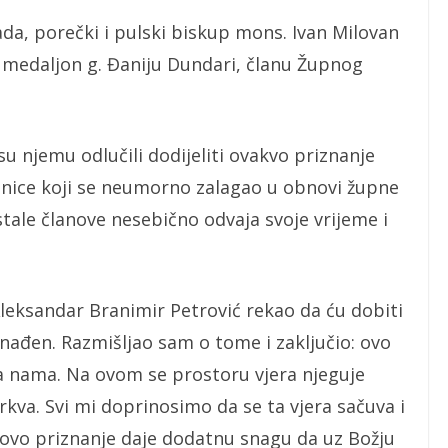
ada, porečki i pulski biskup mons. Ivan Milovan
i medaljon g. Đaniju Dundari, članu Župnog
u njemu odlučili dodijeliti ovakvo priznanje
ednice koji se neumorno zalagao u obnovi župne
 ostale članove nesebično odvaja svoje vrijeme i
Aleksandar Branimir Petrović rekao da ću dobiti
nađen. Razmišljao sam o tome i zaključio: ovo
ma nama. Na ovom se prostoru vjera njeguje
rkva. Svi mi doprinosimo da se ta vjera sačuva i
ovo priznanje daje dodatnu snagu da uz Božju