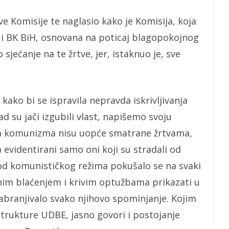
e Komisije te naglasio kako je Komisija, koja
K i BK BiH, osnovana na poticaj blagopokojnog
 sjećanje na te žrtve, jer, istaknuo je, sve
kako bi se ispravila nepravda iskrivljivanja
kad su jači izgubili vlast, napišemo svoju
ena komunizma nisu uopće smatrane žrtvama,
 evidentirani samo oni koji su stradali od
od komunističkog režima pokušalo se na svaki
tavnim blaćenjem i krivim optužbama prikazati u
zabranjivalo svako njihovo spominjanje. Kojim
trukture UDBE, jasno govori i postojanje