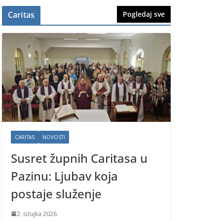
Caritas
Pogledaj sve
CARITAS
NOVOSTI
Susret župnih Caritasa u
Pazinu: Ljubav koja
postaje služenje
2. ožujka 2026.