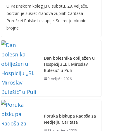
U Pazinskom kolegiju u subotu, 28. veljače,
održan je susret članova župnih Caritasa
Porečkei Pulske biskupije. Susret je okupio
brojne
Dan bolesnika obilježen u
Hospiciju „Bl. Miroslav
Bulešić“ u Puli
9. veljače 2026.
Poruka biskupa Radoša za
Nedjelju Caritasa
13. prosinca 2025.