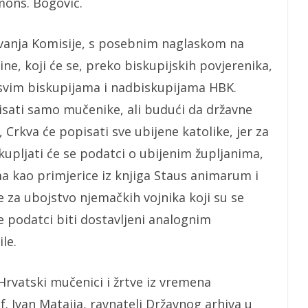
mons. Bogović.
lovanja Komisije, s posebnim naglaskom na
ne, koji će se, preko biskupijskih povjerenika,
u svim biskupijama i nadbiskupijama HBK.
isati samo mučenike, ali budući da državne
 Crkva će popisati sve ubijene katolike, jer za
akupljati će se podatci o ubijenim župljanima,
a kao primjerice iz knjiga Staus animarum i
e za ubojstvo njemačkih vojnika koji su se
će podatci biti dostavljeni analognim
le.
Hrvatski mučenici i žrtve iz vremena
. Ivan Mataija, ravnatelj Državnog arhiva u