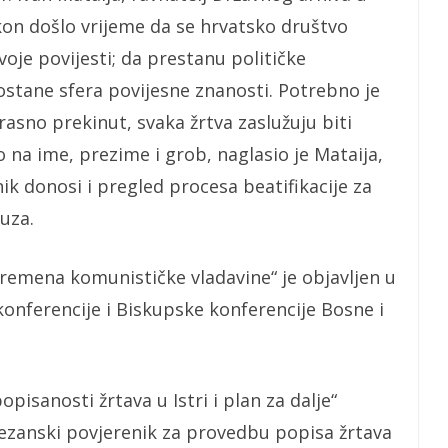
kon došlo vrijeme da se hrvatsko društvo
oje povijesti; da prestanu političke
ostane sfera povijesne znanosti. Potrebno je
aprasno prekinut, svaka žrtva zaslužuju biti
o na ime, prezime i grob, naglasio je Mataija,
 donosi i pregled procesa beatifikacije za
uza.
 vremena komunističke vladavine“ je objavljen u
onferencije i Biskupske konferencije Bosne i
pisanosti žrtava u Istri i plan za dalje“
ijecezanski povjerenik za provedbu popisa žrtava