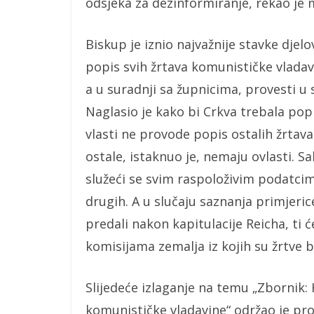
odsjeka za dezinformiranje, rekao je 
Biskup je iznio najvažnije stavke dje
popis svih žrtava komunističke vladavi
a u suradnji sa župnicima, provesti 
Naglasio je kako bi Crkva trebala pop
vlasti ne provode popis ostalih žrtava,
ostale, istaknuo je, nemaju ovlasti. S
služeći se svim raspoloživim podatcim
drugih. A u slučaju saznanja primjeric
predali nakon kapitulacije Reicha, ti 
komisijama zemalja iz kojih su žrtve bi
Slijedeće izlaganje na temu „Zbornik: 
komunističke vladavine“ održao je prof