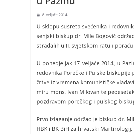
u Pazinu
18. veljače 2014.
U sklopu susreta svećenika i redovnik
senjski biskup dr. Mile Bogović održa
stradalih u II. svjetskom ratu i poraću
U ponedjeljak 17. veljače 2014., u Paz
redovnika Porečke i Pulske biskupije 
žrtve iz vremena komunističke vladavi
miru mons. Ivan Milovan te pedesetak
pozdravom porečkog i pulskog biskup
Prvo izlaganje održao je biskup dr. Mi
HBK i BK BiH za hrvatski Martirologij.