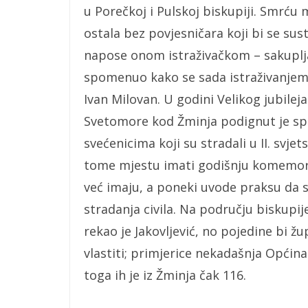
u Porečkoj i Pulskoj biskupiji. Smrću 
ostala bez povjesničara koji bi se sus
napose onom istraživačkom – sakupljan
spomenuo kako se sada istraživanjem 
Ivan Milovan. U godini Velikog jubilej
Svetomore kod Žminja podignut je sp
svećenicima koji su stradali u II. svj
tome mjestu imati godišnju komemorac
već imaju, a poneki uvode praksu da 
stradanja civila. Na području biskupi
rekao je Jakovljević, no pojedine bi ž
vlastiti; primjerice nekadašnja Općina
toga ih je iz Žminja čak 116.