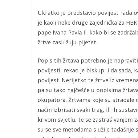
Ukratko je predstavio povijest rada ov
je kao i neke druge zajednička za HB
pape Ivana Pavla II. kako bi se zadržalo
žrtve zaslužuju pijetet.
Popis tih žrtava potrebno je napraviti 
povijesti, rekao je biskup, i da sada, 
povijest. Nerijetko te žrtve iz vrem
pa su tako najčešće u popisima žrtava
okupatora. Žrtvama koje su stradale 
način izbrisati svaki trag, ili ih sus
krivom svjetlu, te se zastrašivanjem 
su se sve metodama služile tadašnje s