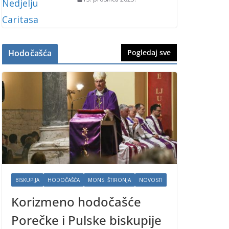
Hodočašća
Pogledaj sve
BISKUPIJA
HODOČAŠĆA
MONS. ŠTIRONJA
NOVOSTI
Korizmeno hodočašće
Porečke i Pulske biskupije