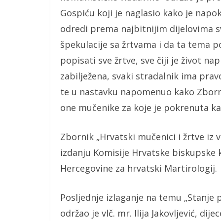
Gospiću koji je naglasio kako je napo
odredi prema najbitnijim dijelovima sv
špekulacije sa žrtvama i da ta tema p
popisati sve žrtve, sve čiji je život n
zabilježena, svaki stradalnik ima prav
te u nastavku napomenuo kako Zbornik
one mučenike za koje je pokrenuta ka
Zbornik „Hrvatski mučenici i žrtve iz
izdanju Komisije Hrvatske biskupske k
Hercegovine za hrvatski Martirologij.
Posljednje izlaganje na temu „Stanje po
održao je vlč. mr. Ilija Jakovljević, d