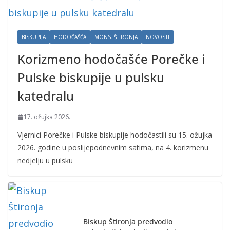
BISKUPIJA
HODOČAŠĆA
MONS. ŠTIRONJA
NOVOSTI
Korizmeno hodočašće Porečke i
Pulske biskupije u pulsku
katedralu
17. ožujka 2026.
Vjernici Porečke i Pulske biskupije hodočastili su 15. ožujka
2026. godine u poslijepodnevnim satima, na 4. korizmenu
nedjelju u pulsku
Biskup Štironja predvodio