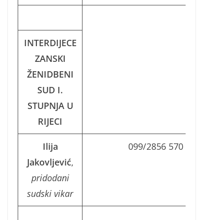
INTERDIJECE
ZANSKI
ŽENIDBENI
SUD I.
STUPNJA U
RIJECI
Ilija
099/2856 570
Jakovljević
,
pridodani
sudski vikar