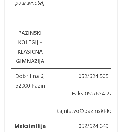
podravnatelj
PAZINSKI
KOLEGIJ –
KLASIČNA
GIMNAZIJA
Dobrilina 6,
052/624 505
52000 Pazin
Faks 052/624-224
tajnistvo@pazinski-kolegij.hr
Maksimilija
052/624 649