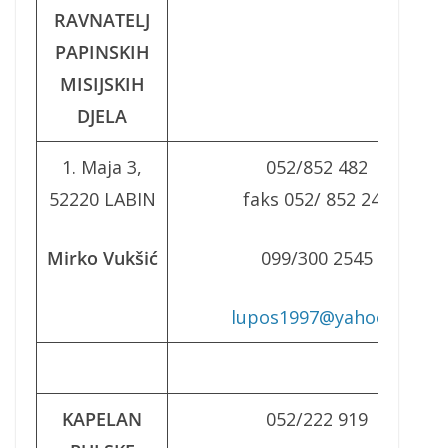
RAVNATELJ
PAPINSKIH
MISIJSKIH
DJELA
1. Maja 3,
052/852 482
52220 LABIN
faks 052/ 852 245
Mirko Vukšić
099/300 2545
lupos1997@yahoo.it
KAPELAN
052/222 919