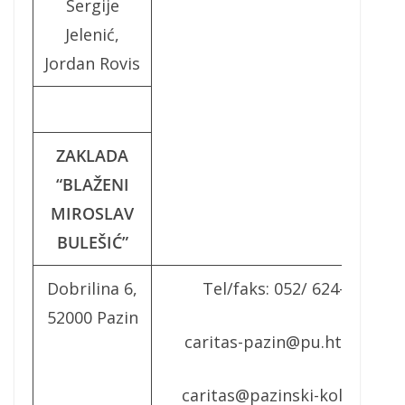
Sergije
Jelenić,
Jordan Rovis
ZAKLADA
“BLAŽENI
MIROSLAV
BULEŠIĆ”
Dobrilina 6,
Tel/faks: 052/ 624-306
52000 Pazin
caritas-pazin@pu.htnet.hr
caritas@pazinski-kolegij.hr