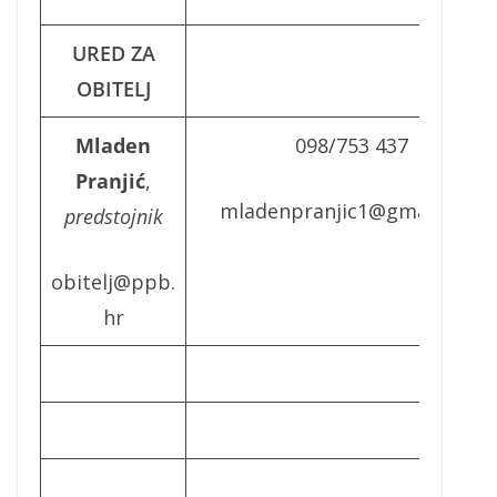
URED ZA
OBITELJ
Mladen
098/753 437
Pranjić
,
mladenpranjic1@gmail.com
predstojnik
obitelj@ppb.
hr