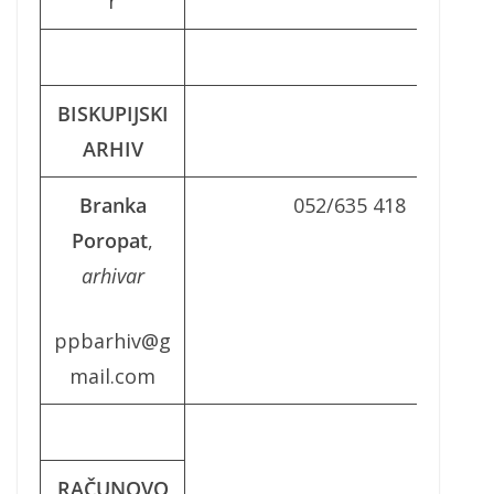
r
BISKUPIJSKI
ARHIV
Branka
052/635 418
Poropat
,
arhivar
ppbarhiv@g
mail.com
RAČUNOVO