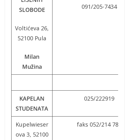
091/205-7434
SLOBODE
Voltićeva 26,
52100 Pula
Milan
Mužina
KAPELAN
025/222919
STUDENATA
Kupelwieser
faks 052/214 785
ova 3, 52100