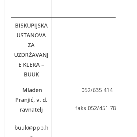
BISKUPIJSKA
USTANOVA
ZA
UZDRŽAVANJ
E KLERA –
BUUK
Mladen
052/635 414
Pranjić, v. d.
faks 052/451 785
ravnatelj
buuk@ppb.h