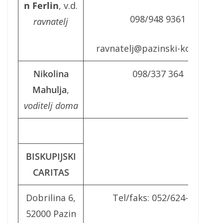
n Ferlin
, v.d.
098/948 9361
ravnatelj
ravnatelj@pazinski-kolegij.hr
Nikolina
098/337 364
Mahulja
,
voditelj doma
BISKUPIJSKI
CARITAS
Dobrilina 6,
Tel/faks: 052/624-306
52000 Pazin