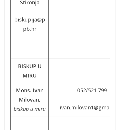
Štironja
biskupija@p
pb.hr
BISKUP U
MIRU
Mons. Ivan
052/521 799
Milovan
,
ivan.milovan1@gmail.com
biskup u miru