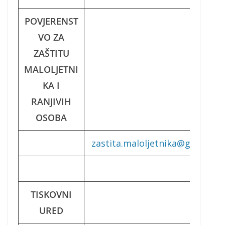
POVJERENST
VO ZA
ZAŠTITU
MALOLJETNI
KA I
RANJIVIH
OSOBA
zastita.maloljetnika@gmail.co
TISKOVNI
URED