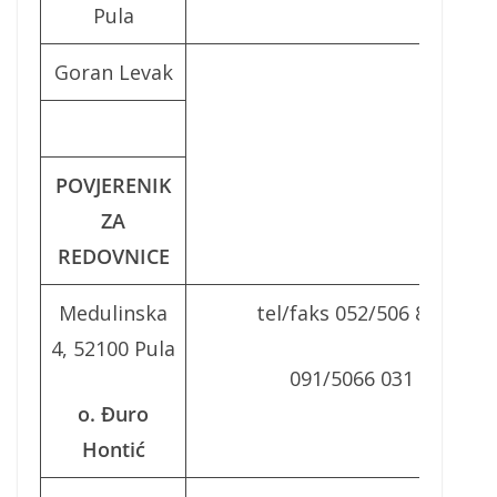
Pula
Goran Levak
POVJERENIK
ZA
REDOVNICE
Medulinska
tel/faks 052/506 823
4, 52100 Pula
091/5066 031
o. Đuro
Hontić