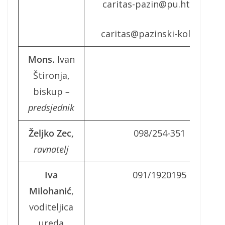
caritas-pazin@pu.htnet.hr
caritas@pazinski-kolegij.hr
Mons.
Ivan
Štironja,
biskup
–
predsjednik
Željko Zec,
098/254-351
ravnatelj
Iva
091/1920195
Milohanić
,
voditeljica
ureda