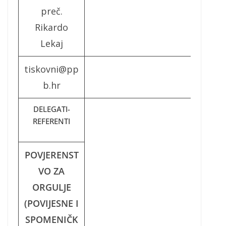
preč.
Rikardo
Lekaj
tiskovni@pp
b.hr
DELEGATI-
REFERENTI
POVJERENST
VO ZA
ORGULJE
(POVIJESNE I
SPOMENIČK