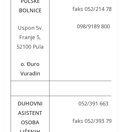
PULSKE
faks 052/214 785
BOLNICE
098/9189 800
Uspon Sv.
Franje 5,
52100 Pula
o. Đuro
Vuradin
DUHOVNI
052/391 663
ASISTENT
faks 052/393 790
OSOBA
LIŠENIH