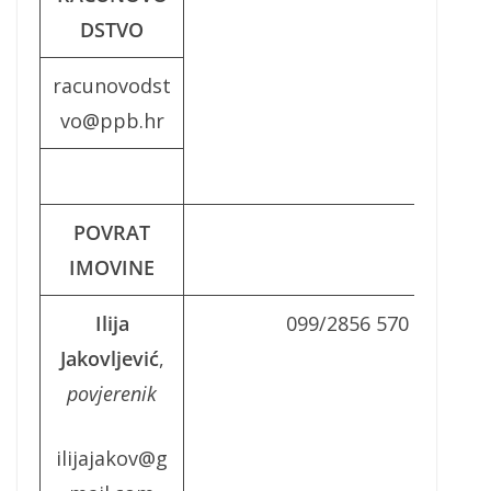
DSTVO
racunovodst
vo@ppb.hr
POVRAT
IMOVINE
Ilija
099/2856 570
Jakovljević
,
povjerenik
ilijajakov@g