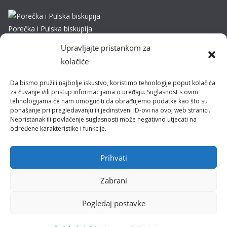
Porečka i Pulska biskupija
Dobrilina 3, 52440 Poreč
Upravljajte pristankom za
Tel: 052/432-064
kolačiće
E-mail: biskupija@ppb.hr
Da bismo pružili najbolje iskustvo, koristimo tehnologije poput kolačića
Kultura i tradicija
za čuvanje i/ili pristup informacijama o uređaju. Suglasnost s ovim
tehnologijama će nam omogućiti da obrađujemo podatke kao što su
ponašanje pri pregledavanju ili jedinstveni ID-ovi na ovoj web stranici.
Misije
Nepristanak ili povlačenje suglasnosti može negativno utjecati na
određene karakteristike i funkcije.
Pastoral obitelji
Pastoral mladih
Prihvati
Zabrani
Pogledaj postavke
Polica privatnosti
Uvjeti korištenja
Politika kolačića (EU)
Copyright © Porečka i Pulska biskupija - Sva prava pridržana.