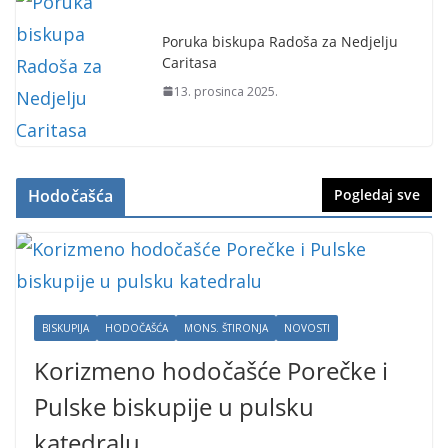
Poruka biskupa Radoša za Nedjelju
Caritasa
13. prosinca 2025.
Hodočašća
Pogledaj sve
BISKUPIJA
HODOČAŠĆA
MONS. ŠTIRONJA
NOVOSTI
Korizmeno hodočašće Porečke i
Pulske biskupije u pulsku
katedralu