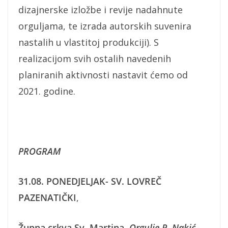
dizajnerske izložbe i revije nadahnute
orguljama, te izrada autorskih suvenira
nastalih u vlastitoj produkciji). S
realizacijom svih ostalih navedenih
planiranih aktivnosti nastavit ćemo od
2021. godine.
PROGRAM
31.08. PONEDJELJAK-
SV. LOVREČ
PAZENATIČKI
,
Župna crkva Sv. Martina
,
Orgulje P. Nakić