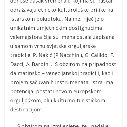
donose dašak vremena u kojima su nastali i
odražavaju etničko-kulturološke prilike na
Istarskom poluotoku. Naime, riječ je o
unikatnim umjetničkim dostignućima
velemajstora čija su imena ostala zapisana
u samom vrhu svjetske orguljarske
tradicije: P. Nakić (P.Nacchini), G. Callido, F.
Dacci, A. Barbini… S obzirom na pripadnost
dalmatinsko – venecijanskoj tradiciji, kao i
brojem sačuvanih instrumenata, Istra ima
potencijal postati novom europskom
orguljaškom, ali i kulturno-turističkom
destinacijom.
S obzirom na izmijenjene, te i nadalje