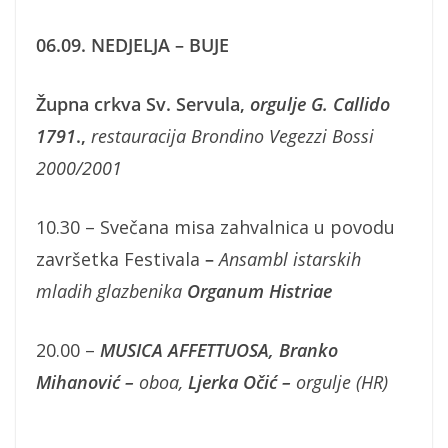
06.09. NEDJELJA –
BUJE
Župna crkva Sv. Servula,
orgulje G. Callido
1791
.,
restauracija Brondino Vegezzi Bossi
2000/2001
10.30 – Svečana misa zahvalnica u povodu
završetka Festivala
–
Ansambl istarskih
mladih glazbenika
Organum Histriae
20.00 –
MUSICA AFFETTUOSA
,
Branko
Mihanović
–
oboa,
Ljerka Očić
–
orgulje (HR)