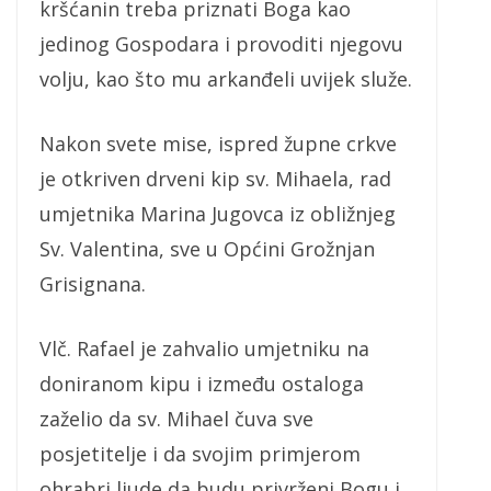
kršćanin treba priznati Boga kao
jedinog Gospodara i provoditi njegovu
volju, kao što mu arkanđeli uvijek služe.
Nakon svete mise, ispred župne crkve
je otkriven drveni kip sv. Mihaela, rad
umjetnika Marina Jugovca iz obližnjeg
Sv. Valentina, sve u Općini Grožnjan
Grisignana.
Vlč. Rafael je zahvalio umjetniku na
doniranom kipu i između ostaloga
zaželio da sv. Mihael čuva sve
posjetitelje i da svojim primjerom
ohrabri ljude da budu privrženi Bogu i