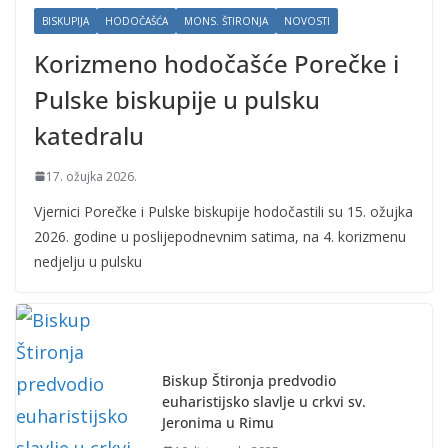
BISKUPIJA
HODOČAŠĆA
MONS. ŠTIRONJA
NOVOSTI
Korizmeno hodočašće Porečke i
Pulske biskupije u pulsku
katedralu
17. ožujka 2026.
Vjernici Porečke i Pulske biskupije hodočastili su 15. ožujka
2026. godine u poslijepodnevnim satima, na 4. korizmenu
nedjelju u pulsku
Biskup Štironja predvodio
euharistijsko slavlje u crkvi sv.
Jeronima u Rimu