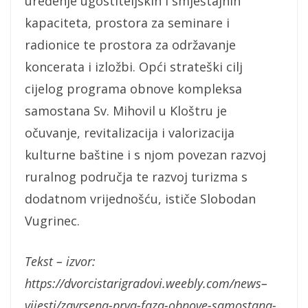
uređenje ugostiteljskih i smještajnih
kapaciteta, prostora za seminare i
radionice te prostora za održavanje
koncerata i izložbi. Opći strateški cilj
cijelog programa obnove kompleksa
samostana Sv. Mihovil u Kloštru je
očuvanje, revitalizacija i valorizacija
kulturne baštine i s njom povezan razvoj
ruralnog područja te razvoj turizma s
dodatnom vrijednošću, ističe Slobodan
Vugrinec.
Tekst – izvor:
https://dvorcistarigradovi.weebly.com/news–
vijesti/zavrsena-prva-faza-obnove-samostana-