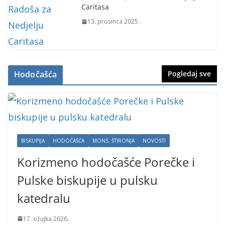
Caritasa
13. prosinca 2025.
Hodočašća
Pogledaj sve
BISKUPIJA
HODOČAŠĆA
MONS. ŠTIRONJA
NOVOSTI
Korizmeno hodočašće Porečke i
Pulske biskupije u pulsku
katedralu
17. ožujka 2026.