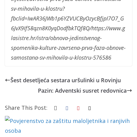
sv-mihovila-u-klostru?
fbclid=IwAR36JWb1p6YZVUCByOzycBfjpI7O7_G
6JvX9If58qzn8K0yqDodfbkTQf8Q/https://www.g
lasistre.hr/istra/obnova-jedinstvenog-
spomenika-kulture-zavrsena-prva-faza-obnove-
samostana-sv-mihovila-u-klostru-576586
Šest desetljeća sestara uršulinki u Rovinju
Pazin: Adventski susret redovnica
Share This Post: