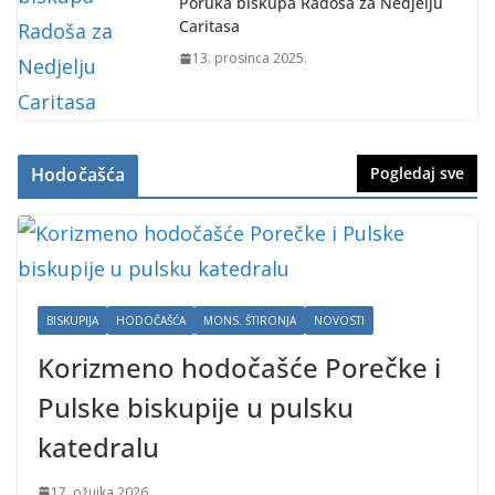
Poruka biskupa Radoša za Nedjelju
Caritasa
13. prosinca 2025.
Hodočašća
Pogledaj sve
BISKUPIJA
HODOČAŠĆA
MONS. ŠTIRONJA
NOVOSTI
Korizmeno hodočašće Porečke i
Pulske biskupije u pulsku
katedralu
17. ožujka 2026.