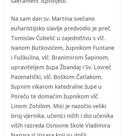
sakrament ispovijedi.
Na sam dan sv. Martina svečano
euharistijsko slavlje predvodio je preč.
Tomislav Ćubelić u zajedništvu s vlč.
Ivanom Butkovićem, župnikom Funtane
i Fuškulina, vlč. Branimirom Šapinom,
upraviteljem župa Žbandaj i Sv. Lovreč
Pazenatički, vlč. Boškom Čatlakom,
župnim vikarom katedralne župe u
Poreču te domaćim župnikom vlč.
Linom Zohilom. Misi je nazočio veliki
broj vjernika, učenici nižih i dio učenika
viših razreda Osnovne škole Vladimira
Nazora iz Vrsara koji su došli