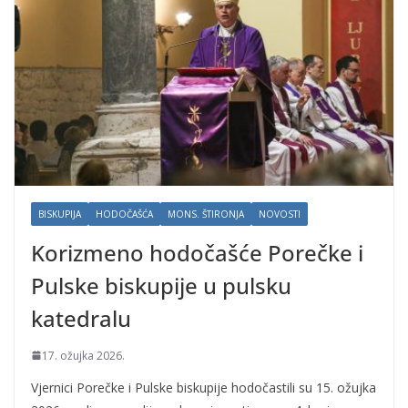
BISKUPIJA
HODOČAŠĆA
MONS. ŠTIRONJA
NOVOSTI
Korizmeno hodočašće Porečke i
Pulske biskupije u pulsku
katedralu
17. ožujka 2026.
Vjernici Porečke i Pulske biskupije hodočastili su 15. ožujka