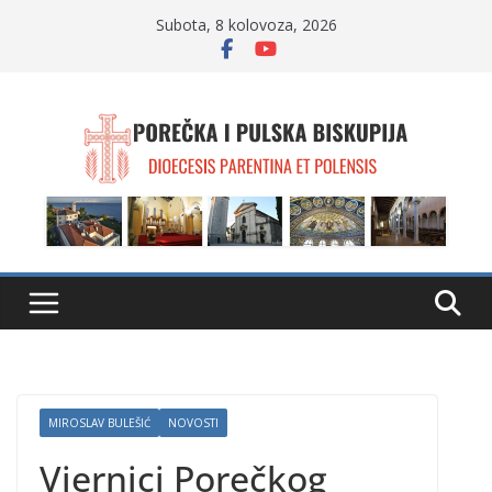
Skip
Subota, 8 kolovoza, 2026
to
content
MIROSLAV BULEŠIĆ
NOVOSTI
Vjernici Porečkog