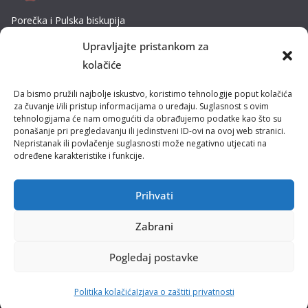
Porečka i Pulska biskupija
Dobrilina 3, 52440 Poreč
Upravljajte pristankom za
Tel: 052/432-064
kolačiće
E-mail: biskupija@ppb.hr
Da bismo pružili najbolje iskustvo, koristimo tehnologije poput kolačića
Kultura i tradicija
za čuvanje i/ili pristup informacijama o uređaju. Suglasnost s ovim
tehnologijama će nam omogućiti da obrađujemo podatke kao što su
ponašanje pri pregledavanju ili jedinstveni ID-ovi na ovoj web stranici.
Misije
Nepristanak ili povlačenje suglasnosti može negativno utjecati na
određene karakteristike i funkcije.
Pastoral obitelji
Pastoral mladih
Prihvati
Zabrani
Pogledaj postavke
Polica privatnosti
Uvjeti korištenja
Politika kolačića (EU)
Copyright © Porečka i Pulska biskupija - Sva prava pridržana.
Politika kolačića
Izjava o zaštiti privatnosti