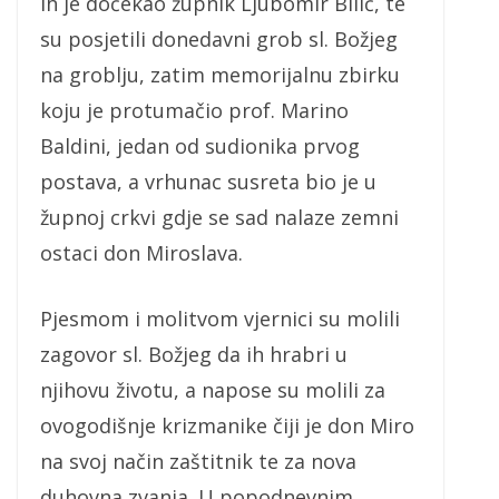
ih je dočekao župnik Ljubomir Bilić, te
su posjetili donedavni grob sl. Božjeg
na groblju, zatim memorijalnu zbirku
koju je protumačio prof. Marino
Baldini, jedan od sudionika prvog
postava, a vrhunac susreta bio je u
župnoj crkvi gdje se sad nalaze zemni
ostaci don Miroslava.
Pjesmom i molitvom vjernici su molili
zagovor sl. Božjeg da ih hrabri u
njihovu životu, a napose su molili za
ovogodišnje krizmanike čiji je don Miro
na svoj način zaštitnik te za nova
duhovna zvanja. U popodnevnim