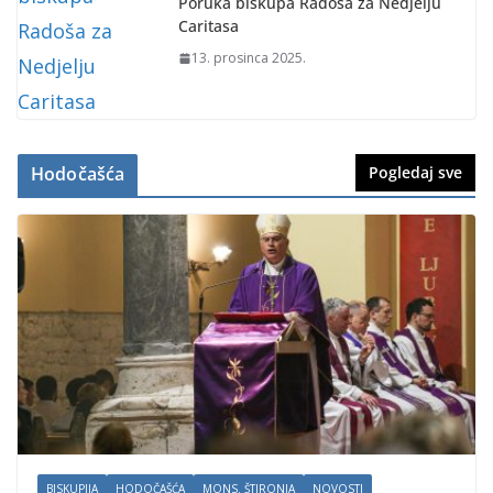
Poruka biskupa Radoša za Nedjelju
Caritasa
13. prosinca 2025.
Hodočašća
Pogledaj sve
BISKUPIJA
HODOČAŠĆA
MONS. ŠTIRONJA
NOVOSTI