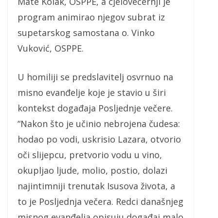
Mate Kolak, OSPPE, a cjelovečernji je
program animirao njegov subrat iz
supetarskog samostana o. Vinko
Vuković, OSPPE.
U homiliji se predslavitelj osvrnuo na
misno evanđelje koje je stavio u širi
kontekst događaja Posljednje večere.
“Nakon što je učinio nebrojena čudesa:
hodao po vodi, uskrisio Lazara, otvorio
oči slijepcu, pretvorio vodu u vino,
okupljao ljude, molio, postio, dolazi
najintimniji trenutak Isusova života, a
to je Posljednja večera. Redci današnjeg
misnog evanđelja opisuju događaj malo