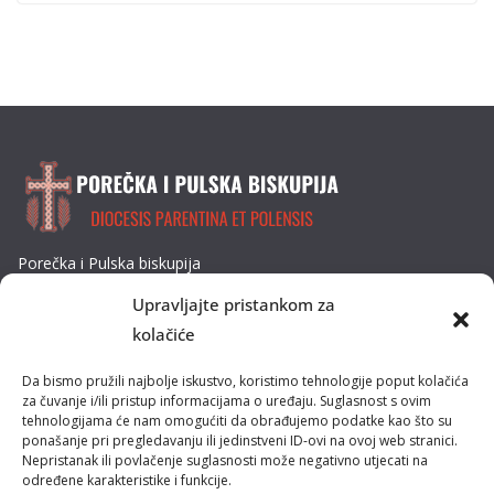
Porečka i Pulska biskupija
Dobrilina 3, 52440 Poreč
Upravljajte pristankom za
Tel: 052/432-064
kolačiće
E-mail: biskupija@ppb.hr
Da bismo pružili najbolje iskustvo, koristimo tehnologije poput kolačića
Kultura i tradicija
za čuvanje i/ili pristup informacijama o uređaju. Suglasnost s ovim
tehnologijama će nam omogućiti da obrađujemo podatke kao što su
ponašanje pri pregledavanju ili jedinstveni ID-ovi na ovoj web stranici.
Misije
Nepristanak ili povlačenje suglasnosti može negativno utjecati na
određene karakteristike i funkcije.
Pastoral obitelji