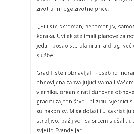
život u mnoge životne priče.
„Bili ste skroman, nenametljiv, samoza
koraka. Uvijek ste imali planove za no
jedan posao ste planirali, a drugi već 
službe.
Gradili ste i obnavljali. Posebno mora
obnovljena zahvaljujući Vama i Vašem 
vjernike, organizirati duhovne obnove
graditi zajedništvo i blizinu. Vjernici 
su nakon sv. Mise dolazili u sakristiju
strpljivo, pažljivo i sa srcem slušali, up
svjetlo Evanđelja.“