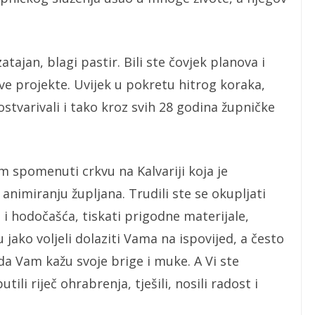
tajan, blagi pastir. Bili ste čovjek planova i
ve projekte. Uvijek u pokretu hitrog koraka,
ostvarivali i tako kroz svih 28 godina župničke
m spomenuti crkvu na Kalvariji koja je
animiranju župljana. Trudili ste se okupljati
 i hodočašća, tiskati prigodne materijale,
su jako voljeli dolaziti Vama na ispovijed, a često
 da Vam kažu svoje brige i muke. A Vi ste
utili riječ ohrabrenja, tješili, nosili radost i