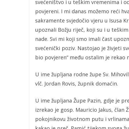
svećeništvo i u teškim vremenima i odg
povjereni. I mi danas možemo reći hval
sakramente svjedočio vjeru u Isusa Kr
upoznali Božju riječ, koji su i u teškim
nade. Svi mi koji smo imali čast upozn
svećenički poziv. Nastojao je živjeti 
bio povjeren“ među ostalim je rekao 
U ime župljana rodne župe Sv. Mihovil
vlč. Jordan Rovis, župnik domaćin.
U ime župljana Župe Pazin, gdje je pre
izrekao je gosp. Mauricio Jakus, član
pokojnikovu životnom putu i vrlinama k
kakao je preč. Pamić tijekom svoga ž