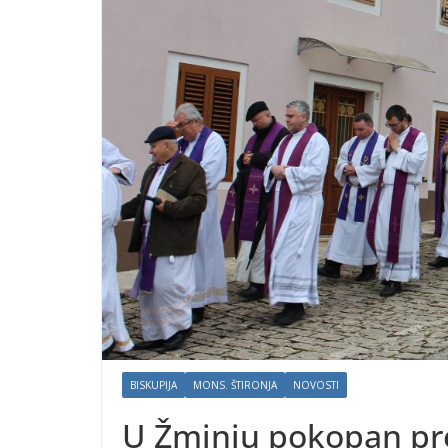
BISKUPIJA
MONS. ŠTIRONJA
NOVOSTI
U Žminju pokopan pr