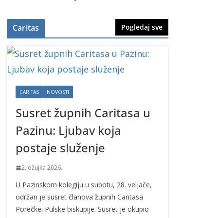
Caritas
Pogledaj sve
CARITAS
NOVOSTI
Susret župnih Caritasa u
Pazinu: Ljubav koja
postaje služenje
2. ožujka 2026.
U Pazinskom kolegiju u subotu, 28. veljače,
održan je susret članova župnih Caritasa
Porečkei Pulske biskupije. Susret je okupio