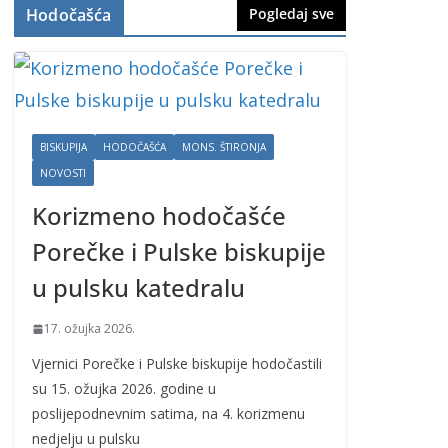
Hodočašća
Pogledaj sve
BISKUPIJA
HODOČAŠĆA
MONS. ŠTIRONJA
NOVOSTI
Korizmeno hodočašće
Porečke i Pulske biskupije
u pulsku katedralu
17. ožujka 2026.
Vjernici Porečke i Pulske biskupije hodočastili
su 15. ožujka 2026. godine u
poslijepodnevnim satima, na 4. korizmenu
nedjelju u pulsku