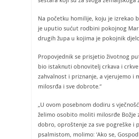
sestara koji su za svoga zemaljskoga ži
Na početku homilije, koju je izrekao 
je uputio sućut rodbini pokojnog Mari
drugih župa u kojima je pokojnik djel
Propovjednik se prisjetio životnog pu
bio istaknuti obnovitelj crkava i crkv
zahvalnost i priznanje, a vjerujemo i
milosrđa i sve dobrote.“
„U ovom posebnom dodiru s vječnošću, 
želimo osobito moliti milosrđe Božje
dobro, oproštenje za sve pogreške i 
psalmistom, molimo: ‘Ako se, Gospod