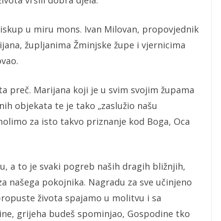
vota vršili dobra djela.
biskup u miru mons. Ivan Milovan, propovjednik
jana, župljanima Žminjske župe i vjernicima
ovao.
ta preč. Marijana koji je u svim svojim župama
enih objekata te je tako „zaslužio našu
 molimo za isto takvo priznanje kod Boga, Oca
a to je svaki pogreb naših dragih bližnjih,
 za našega pokojnika. Nagradu za sve učinjeno
propuste života spajamo u molitvu i sa
ine, grijeha budeš spominjao, Gospodine tko