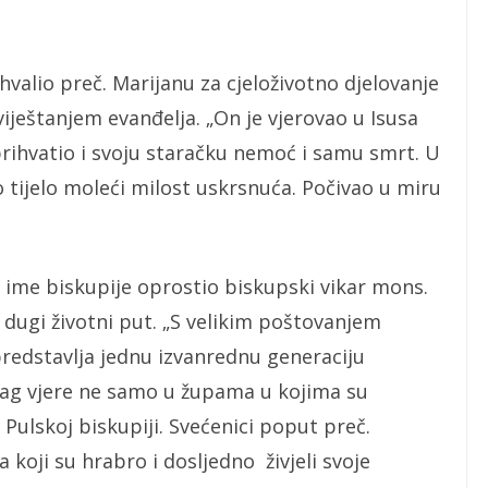
hvalio preč. Marijanu za cjeloživotno djelovanje
iještanjem evanđelja. „On je vjerovao u Isusa
prihvatio i svoju staračku nemoć i samu smrt. U
 tijelo moleći milost uskrsnuća. Počivao u miru
 ime biskupije oprostio biskupski vikar mons.
 dugi životni put. „S velikim poštovanjem
predstavlja jednu izvanrednu generaciju
 trag vjere ne samo u župama u kojima su
 i Pulskoj biskupiji. Svećenici poput preč.
koji su hrabro i dosljedno živjeli svoje