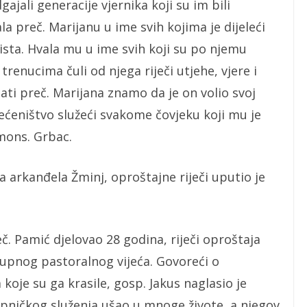
ajali generacije vjernika koji su im bili
a preč. Marijanu u ime svih kojima je dijeleći
ista. Hvala mu u ime svih koji su po njemu
 trenucima čuli od njega riječi utjehe, vjere i
ati preč. Marijana znamo da je on volio svoj
svećeništvo služeći svakome čovjeku koji mu je
mons. Grbac.
a arkanđela Žminj, oproštajne riječi uputio je
č. Pamić djelovao 28 godina, riječi oproštaja
 Župnog pastoralnog vijeća. Govoreći o
oje su ga krasile, gosp. Jakus naglasio je
upničkog služenja ušao u mnoge živote, a njegov