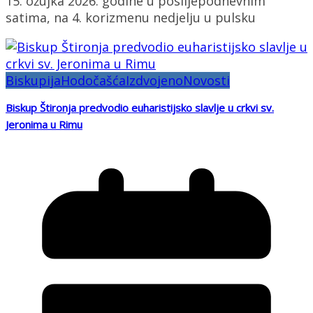
15. ožujka 2026. godine u poslijepodnevnim
satima, na 4. korizmenu nedjelju u pulsku
Biskupija
Hodočašća
Izdvojeno
Novosti
Biskup Štironja predvodio euharistijsko slavlje u crkvi sv.
Jeronima u Rimu