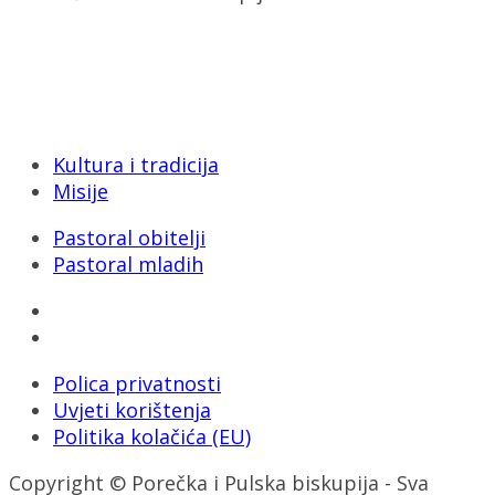
Porečka i Pulska biskupija
Dobrilina 3, 52440 Poreč
Tel: 052/432-064
E-mail: biskupija@ppb.hr
Kultura i tradicija
Misije
Pastoral obitelji
Pastoral mladih
Polica privatnosti
Uvjeti korištenja
Politika kolačića (EU)
Copyright © Porečka i Pulska biskupija - Sva