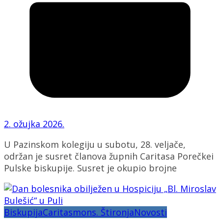
2. ožujka 2026.
U Pazinskom kolegiju u subotu, 28. veljače,
održan je susret članova župnih Caritasa Porečkei
Pulske biskupije. Susret je okupio brojne
Biskupija
Caritas
mons. Štironja
Novosti