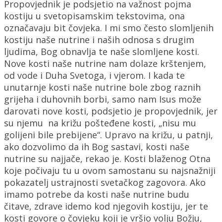
Propovjednik je podsjetio na važnost pojma
kostiju u svetopisamskim tekstovima, ona
označavaju bit čovjeka. I mi smo često slomljenih
kostiju naše nutrine i naših odnosa s drugim
ljudima, Bog obnavlja te naše slomljene kosti.
Nove kosti naše nutrine nam dolaze krštenjem,
od vode i Duha Svetoga, i vjerom. I kada te
unutarnje kosti naše nutrine bole zbog raznih
grijeha i duhovnih borbi, samo nam Isus može
darovati nove kosti, podsjetio je propovjednik, jer
su njemu na križu pošteđene kosti, „nisu mu
golijeni bile prebijene“. Upravo na križu, u patnji,
ako dozvolimo da ih Bog sastavi, kosti naše
nutrine su najjače, rekao je. Kosti blaženog Otna
koje počivaju tu u ovom samostanu su najsnažniji
pokazatelj ustrajnosti svetačkog zagovora. Ako
imamo potrebe da kosti naše nutrine budu
čitave, zdrave idemo kod njegovih kostiju, jer te
kosti govore o čovjeku koji je vršio volju Božju,