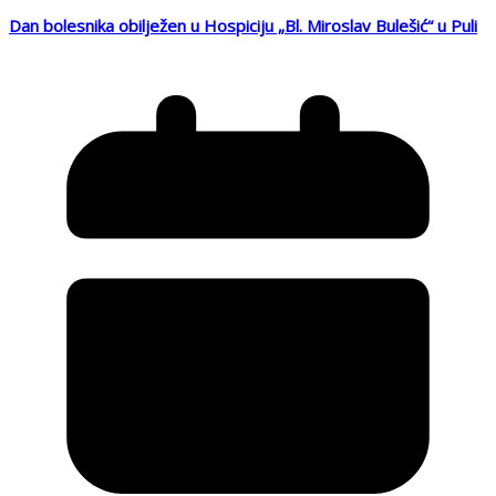
Dan bolesnika obilježen u Hospiciju „Bl. Miroslav Bulešić“ u Puli