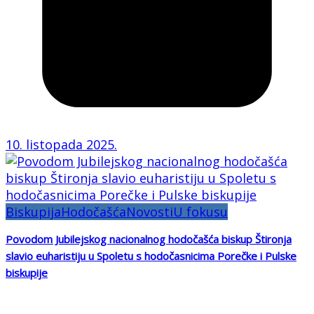
10. listopada 2025.
Biskupija
Hodočašća
Novosti
U fokusu
Povodom Jubilejskog nacionalnog hodočašća biskup Štironja
slavio euharistiju u Spoletu s hodočasnicima Porečke i Pulske
biskupije