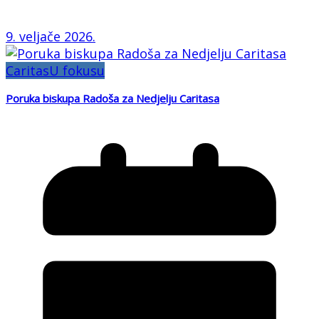
9. veljače 2026.
Caritas
U fokusu
Poruka biskupa Radoša za Nedjelju Caritasa