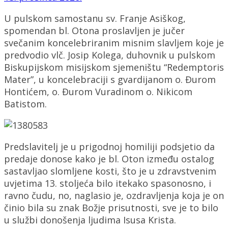
U pulskom samostanu sv. Franje Asiškog,
spomendan bl. Otona proslavljen je jučer
svečanim koncelebriranim misnim slavljem koje je
predvodio vlč. Josip Kolega, duhovnik u pulskom
Biskupijskom misijskom sjemeništu “Redemptoris
Mater”, u koncelebraciji s gvardijanom o. Đurom
Hontićem, o. Đurom Vuradinom o. Nikicom
Batistom.
Predslavitelj je u prigodnoj homiliji podsjetio da
predaje donose kako je bl. Oton između ostalog
sastavljao slomljene kosti, što je u zdravstvenim
uvjetima 13. stoljeća bilo itekako spasonosno, i
ravno čudu, no, naglasio je, ozdravljenja koja je on
činio bila su znak Božje prisutnosti, sve je to bilo
u službi donošenja ljudima Isusa Krista.