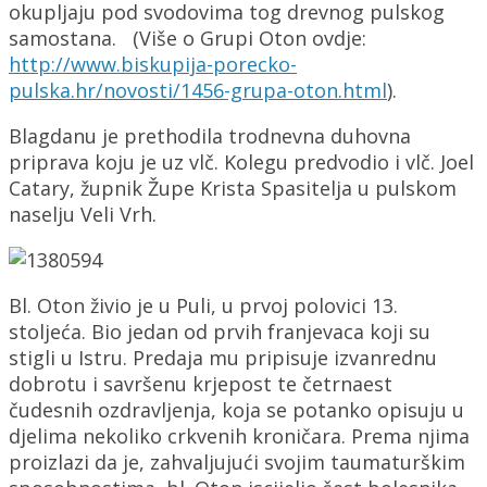
okupljaju pod svodovima tog drevnog pulskog
samostana. (Više o Grupi Oton ovdje:
http://www.biskupija-porecko-
pulska.hr/novosti/1456-grupa-oton.html
).
Blagdanu je prethodila trodnevna duhovna
priprava koju je uz vlč. Kolegu predvodio i vlč. Joel
Catary, župnik Župe Krista Spasitelja u pulskom
naselju Veli Vrh.
Bl. Oton živio je u Puli, u prvoj polovici 13.
stoljeća. Bio jedan od prvih franjevaca koji su
stigli u Istru. Predaja mu pripisuje izvanrednu
dobrotu i savršenu krjepost te četrnaest
čudesnih ozdravljenja, koja se potanko opisuju u
djelima nekoliko crkvenih kroničara. Prema njima
proizlazi da je, zahvaljujući svojim taumaturškim