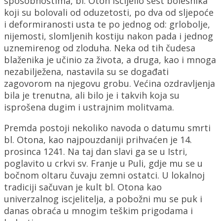
sposobnostima, bl. Oton iscijelio šest bolesnika
koji su bolovali od oduzetosti, po dva od sljepoće
i deformiranosti usta te po jednog od: grlobolje,
nijemosti, slomljenih kostiju nakon pada i jednog
uznemirenog od zloduha. Neka od tih čudesa
blaženika je učinio za života, a druga, kao i mnoga
nezabilježena, nastavila su se događati
zagovorom na njegovu grobu. Većina ozdravljenja
bila je trenutna, ali bilo je i takvih koja su
isprošena dugim i ustrajnim molitvama.
Premda postoji nekoliko navoda o datumu smrti
bl. Otona, kao najpouzdaniji prihvaćen je 14.
prosinca 1241. Na taj dan slavi ga se u Istri,
poglavito u crkvi sv. Franje u Puli, gdje mu se u
bočnom oltaru čuvaju zemni ostatci. U lokalnoj
tradiciji sačuvan je kult bl. Otona kao
univerzalnog iscjelitelja, a pobožni mu se puk i
danas obraća u mnogim teškim prigodama i