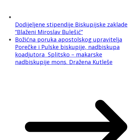
Dodijeljene stipendije Biskupijske zaklade
“Blaženi Miroslav Bulešić”
Božićna poruka apostolskog upravitelja
Porečke i Pulske biskupije, nadbiskupa
koadjutora Splitsko – makarske
nadbiskupije mons. Dražena Kutleše