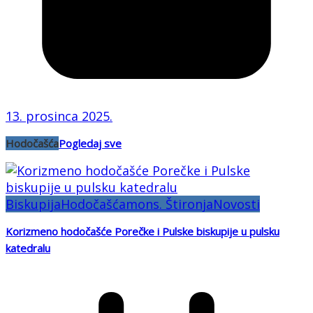
13. prosinca 2025.
Hodočašća
Pogledaj sve
Biskupija
Hodočašća
mons. Štironja
Novosti
Korizmeno hodočašće Porečke i Pulske biskupije u pulsku
katedralu