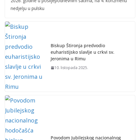
2026. godine u poslijepodnevnim satima, na 4. korizmenu
nedjelju u pulsku
Biskup Štironja predvodio
euharistijsko slavlje u crkvi sv.
Jeronima u Rimu
10. listopada 2025.
Povodom Jubilejskog nacionalnog