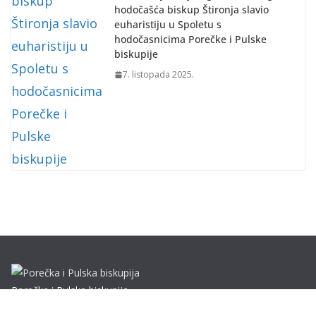
hodočašća biskup Štironja slavio
euharistiju u Spoletu s
hodočasnicima Porečke i Pulske
biskupije
7. listopada 2025.
Porečka i Pulska biskupija
Dobrilina 3, 52440 Poreč