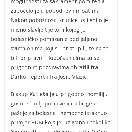
mogućnosti za sakrament pomirenja
započelo je u popodnevnim satima.
Nakon pobožnosti krunice uslijedilo je
misno slavlje tijekom kojeg je
bolesničko pomazanje podijeljeno
svima onima koji su pristupili, te na to
bili pripravni. Hodočasnicima su se
prigodnim pozdravima obratili fra
Darko Tepert i fra Josip Vlašić.
Biskup Kutleša je u prigodnoj homiliji,
govoreći o ljepoti i veličini brige i
pažnje za bolesne i nemoćne istaknuo
primjer BDM koja je, uz Ivana i nekoliko
žena pratila Isus do ispod križa. Važno