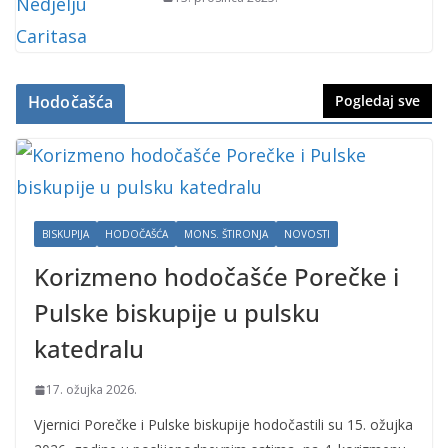
Hodočašća
Pogledaj sve
BISKUPIJA
HODOČAŠĆA
MONS. ŠTIRONJA
NOVOSTI
Korizmeno hodočašće Porečke i
Pulske biskupije u pulsku
katedralu
17. ožujka 2026.
Vjernici Porečke i Pulske biskupije hodočastili su 15. ožujka