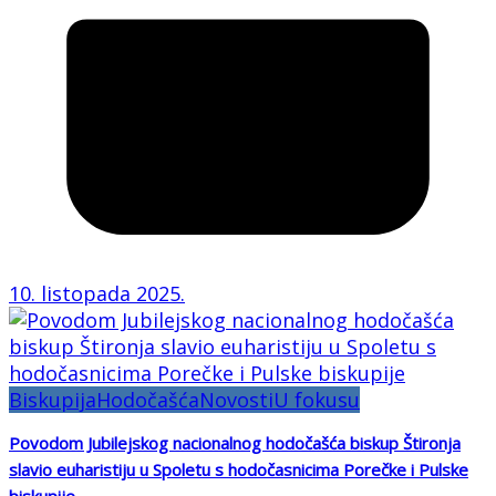
10. listopada 2025.
Biskupija
Hodočašća
Novosti
U fokusu
Povodom Jubilejskog nacionalnog hodočašća biskup Štironja
slavio euharistiju u Spoletu s hodočasnicima Porečke i Pulske
biskupije