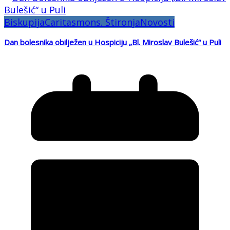
Biskupija
Caritas
mons. Štironja
Novosti
Dan bolesnika obilježen u Hospiciju „Bl. Miroslav Bulešić“ u Puli