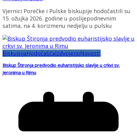
Vjernici Porečke i Pulske biskupije hodočastili su
15. ožujka 2026. godine u poslijepodnevnim
satima, na 4. korizmenu nedjelju u pulsku
Biskupija
Hodočašća
Izdvojeno
Novosti
Biskup Štironja predvodio euharistijsko slavlje u crkvi sv.
Jeronima u Rimu