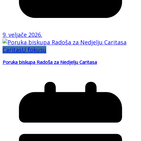
9. veljače 2026.
Caritas
U fokusu
Poruka biskupa Radoša za Nedjelju Caritasa