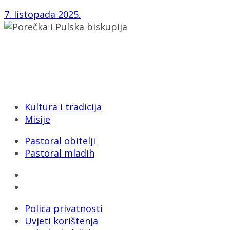
7. listopada 2025.
Porečka i Pulska biskupija
Dobrilina 3, 52440 Poreč
Tel: 052/432-064
E-mail: biskupija@ppb.hr
Kultura i tradicija
Misije
Pastoral obitelji
Pastoral mladih
Polica privatnosti
Uvjeti korištenja