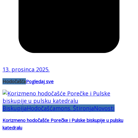
13. prosinca 2025.
Hodočašća
Pogledaj sve
Biskupija
Hodočašća
mons. Štironja
Novosti
Korizmeno hodočašće Porečke i Pulske biskupije u pulsku
katedralu