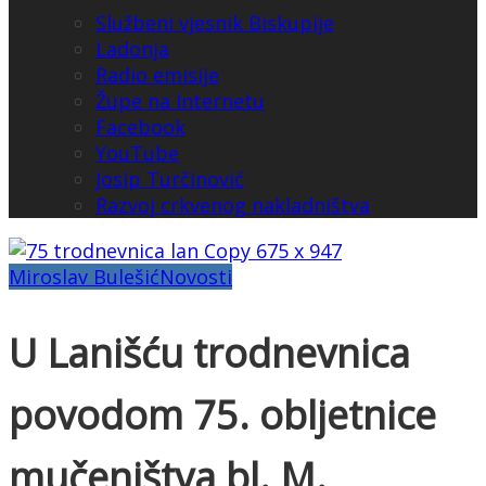
Službeni vjesnik Biskupije
Ladonja
Radio emisije
Župe na Internetu
Facebook
YouTube
Josip Turčinović
Razvoj crkvenog nakladništva
Miroslav Bulešić
Novosti
U Lanišću trodnevnica
povodom 75. obljetnice
mučeništva bl. M.