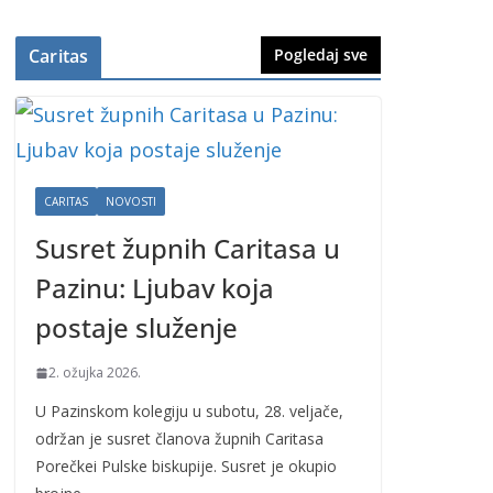
Caritas
Pogledaj sve
CARITAS
NOVOSTI
Susret župnih Caritasa u
Pazinu: Ljubav koja
postaje služenje
2. ožujka 2026.
U Pazinskom kolegiju u subotu, 28. veljače,
održan je susret članova župnih Caritasa
Porečkei Pulske biskupije. Susret je okupio