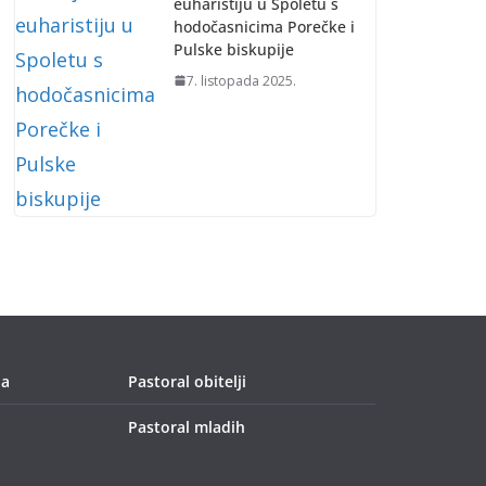
euharistiju u Spoletu s
hodočasnicima Porečke i
Pulske biskupije
7. listopada 2025.
ja
Pastoral obitelji
Pastoral mladih