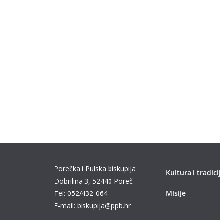
Porečka i Pulska biskupija
Kultura i tradici
Dobrilina 3, 52440 Poreč
Tel: 052/432-064
Misije
E-mail: biskupija@ppb.hr