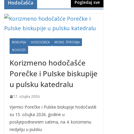
Hodočašća
Pogledaj sve
BISKUPIJA
HODOČAŠĆA
MONS. ŠTIRONJA
NOVOSTI
Korizmeno hodočašće
Porečke i Pulske biskupije
u pulsku katedralu
17. ožujka 2026.
Vjernici Porečke i Pulske biskupije hodočastili
su 15. ožujka 2026. godine u
poslijepodnevnim satima, na 4. korizmenu
nedjelju u pulsku