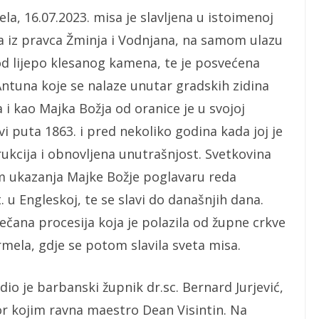
, 16.07.2023. misa je slavljena u istoimenoj
sta iz pravca Žminja i Vodnjana, na samom ulazu
 od lijepo klesanog kamena, te je posvećena
. Antuna koje se nalaze unutar gradskih zidina
i kao Majka Božja od oranice je u svojoj
vi puta 1863. i pred nekoliko godina kada joj je
kcija i obnovljena unutrašnjost. Svetkovina
 ukazanja Majke Božje poglavaru reda
 u Engleskoj, te se slavi do današnjih dana.
ečana procesija koja je polazila od župne crkve
rmela, gdje se potom slavila sveta misa.
io je barbanski župnik dr.sc. Bernard Jurjević,
or kojim ravna maestro Dean Visintin. Na