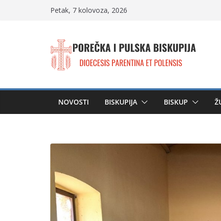
Skip
Petak, 7 kolovoza, 2026
to
content
NOVOSTI
BISKUPIJA
BISKUP
Ž