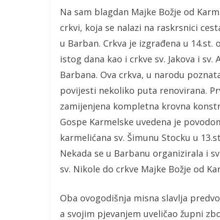
Na sam blagdan Majke Božje od Karmela
crkvi, koja se nalazi na raskrsnici ce
u Barban. Crkva je izgrađena u 14.st.
istog dana kao i crkve sv. Jakova i sv
Barbana. Ova crkva, u narodu poznata 
povijesti nekoliko puta renovirana. Pr
zamijenjena kompletna krovna konstru
Gospe Karmelske uvedena je povodom
karmelićana sv. Šimunu Stocku u 13.st.
Nekada se u Barbanu organizirala i sv
sv. Nikole do crkve Majke Božje od Ka
Oba ovogodišnja misna slavlja predvod
a svojim pjevanjem uveličao župni zb