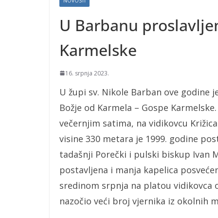
NOVOSTI
U Barbanu proslavlj
Karmelske
16. srpnja 2023.
U župi sv. Nikole Barban ove godine 
Božje od Karmela – Gospe Karmelske. 
večernjim satima, na vidikovcu Križic
visine 330 metara je 1999. godine post
tadašnji Porečki i pulski biskup Ivan
postavljena i manja kapelica posveće
sredinom srpnja na platou vidikovca o
nazočio veći broj vjernika iz okolnih m