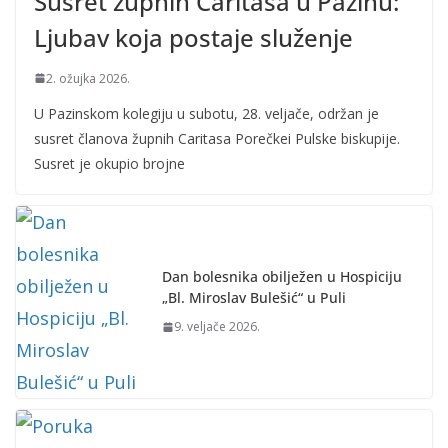
Susret župnih Caritasa u Pazinu:
Ljubav koja postaje služenje
2. ožujka 2026.
U Pazinskom kolegiju u subotu, 28. veljače, održan je
susret članova župnih Caritasa Porečkei Pulske biskupije.
Susret je okupio brojne
Dan bolesnika obilježen u Hospiciju
„Bl. Miroslav Bulešić“ u Puli
9. veljače 2026.