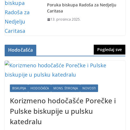
Poruka biskupa Radoša za Nedjelju
Caritasa
13. prosinca 2025.
Hodočašća
Pogledaj sve
BISKUPIJA
HODOČAŠĆA
MONS. ŠTIRONJA
NOVOSTI
Korizmeno hodočašće Porečke i
Pulske biskupije u pulsku
katedralu