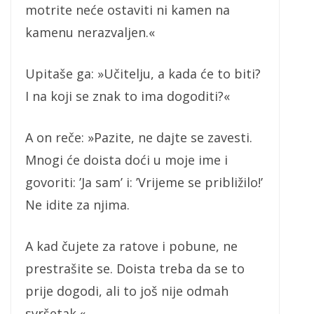
motrite neće ostaviti ni kamen na
kamenu nerazvaljen.«
Upitaše ga: »Učitelju, a kada će to biti?
I na koji se znak to ima dogoditi?«
A on reče: »Pazite, ne dajte se zavesti.
Mnogi će doista doći u moje ime i
govoriti: ’Ja sam’ i: ’Vrijeme se približilo!’
Ne idite za njima.
A kad čujete za ratove i pobune, ne
prestrašite se. Doista treba da se to
prije dogodi, ali to još nije odmah
svršetak.«