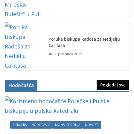
Poruka biskupa Radoša za Nedjelju
Caritasa
13. prosinca 2025.
Hodočašća
Pogledaj sve
BISKUPIJA
HODOČAŠĆA
MONS. ŠTIRONJA
NOVOSTI