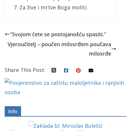
Za žive i mrtve Boga moliti.
“Svojom ćete se postojanošću spasiti.”
Vjeroučitelj – poučen milosrđem poučava
milosrđe
Share This Post:
Info