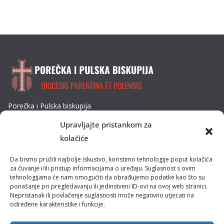
Porečka i Pulska biskupija
Dobrilina 3, 52440 Poreč
Upravljajte pristankom za
Tel: 052/432-064
kolačiće
E-mail: biskupija@ppb.hr
Da bismo pružili najbolje iskustvo, koristimo tehnologije poput kolačića
Kultura i tradicija
za čuvanje i/ili pristup informacijama o uređaju. Suglasnost s ovim
tehnologijama će nam omogućiti da obrađujemo podatke kao što su
ponašanje pri pregledavanju ili jedinstveni ID-ovi na ovoj web stranici.
Misije
Nepristanak ili povlačenje suglasnosti može negativno utjecati na
određene karakteristike i funkcije.
Pastoral obitelji