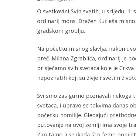
O svetkovini Svih svetih, u srijedu, 1.
ordinarij mons. Dražen Kutleša misno 
gradskom groblju.
Na početku misnog slavlja, nakon uv
preč. Milana Zgrablića, ordinarij je po
prisjećamo svih svetaca koje je Crkva ka
nepoznatih koji su živjeli svetim živo
Svi smo zasigurno poznavali nekoga t
svetaca, i upravo se takvima danas o
početku homilije. Gledajući prethodne
putovanje na ovoj zemlji ima svoje tr
Zapitamo li se ikada što ćemo ponijeti