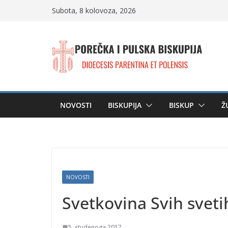
Skip
Subota, 8 kolovoza, 2026
to
content
NOVOSTI
BISKUPIJA
BISKUP
Ž
NOVOSTI
Svetkovina Svih sveti
5. studenoga 2017.