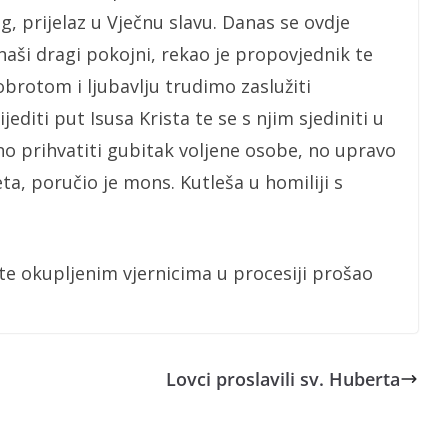
, prijelaz u Vječnu slavu. Danas se ovdje
naši dragi pokojni, rekao je propovjednik te
dobrotom i ljubavlju trudimo zaslužiti
editi put Isusa Krista te se s njim sjediniti u
olno prihvatiti gubitak voljene osobe, no upravo
a, poručio je mons. Kutleša u homiliji s
te okupljenim vjernicima u procesiji prošao
Lovci proslavili sv. Huberta