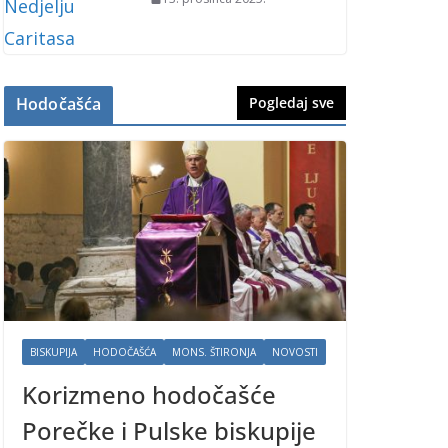
Hodočašća
Pogledaj sve
BISKUPIJA
HODOČAŠĆA
MONS. ŠTIRONJA
NOVOSTI
Korizmeno hodočašće
Porečke i Pulske biskupije