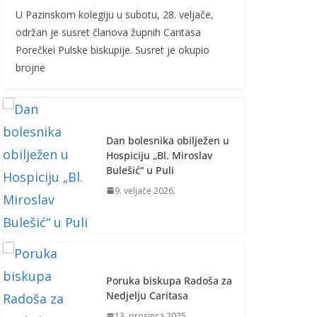
U Pazinskom kolegiju u subotu, 28. veljače,
održan je susret članova župnih Caritasa
Porečkei Pulske biskupije. Susret je okupio
brojne
Dan bolesnika obilježen u
Hospiciju „Bl. Miroslav
Bulešić“ u Puli
9. veljače 2026.
Poruka biskupa Radoša za
Nedjelju Caritasa
13. prosinca 2025.