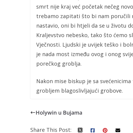
smrt nije kraj već početak nečeg novog
trebamo zapitati što bi nam poručili 
nastavio, oni bi htjeli da se u životu 
Kraljevstvo nebesko, tako što ćemo slij
Vječnosti. Ljudski je uvijek teško i b
je nada most između ovog i onog svijet
porečkog groblja.
Nakon mise biskup je sa svećenicima 
grobljem blagoslivljajući grobove.
Holywin u Bujama
Share This Post: