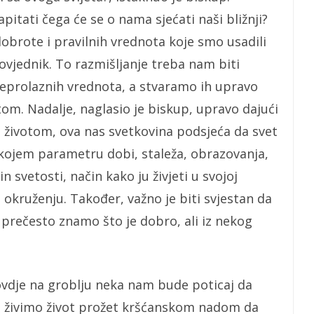
itati čega će se o nama sjećati naši bližnji?
 dobrote i pravilnih vrednota koje smo usadili
ovjednik. To razmišljanje treba nam biti
neprolaznih vrednota, a stvaramo ih upravo
otom. Nadalje, naglasio je biskup, upravo dajući
im životom, ova nas svetkovina podsjeća da svet
 kojem parametru dobi, staleža, obrazovanja,
 svetosti, način kako ju živjeti u svojoj
 okruženju. Također, važno je biti svjestan da
 prečesto znamo što je dobro, ali iz nekog
vdje na groblju neka nam bude poticaj da
a živimo život prožet kršćanskom nadom da