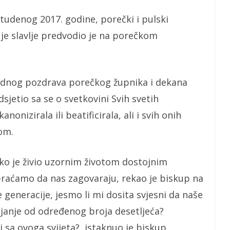
 studenog 2017. godine, porečki i pulski
je slavlje predvodio je na porečkom
odnog pozdrava porečkog župnika i dekana
dsjetio sa se o svetkovini Svih svetih
nonizirala ili beatificirala, ali i svih onih
tom.
ko je živio uzornim životom dostojnim
braćamo da nas zagovaraju, rekao je biskup na
 generacije, jesmo li mi dosita svjesni da naše
ajanje od određenog broja desetljeća?
 sa ovoga svijeta?, istaknuo je biskup.