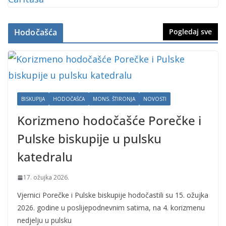
Hodočašća
Pogledaj sve
BISKUPIJA
HODOČAŠĆA
MONS. ŠTIRONJA
NOVOSTI
Korizmeno hodočašće Porečke i
Pulske biskupije u pulsku
katedralu
17. ožujka 2026.
Vjernici Porečke i Pulske biskupije hodočastili su 15. ožujka
2026. godine u poslijepodnevnim satima, na 4. korizmenu
nedjelju u pulsku