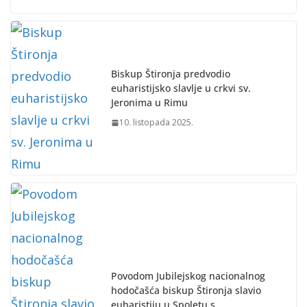
Biskup Štironja predvodio
euharistijsko slavlje u crkvi sv.
Jeronima u Rimu
10. listopada 2025.
Povodom Jubilejskog nacionalnog
hodočašća biskup Štironja slavio
euharistiju u Spoletu s