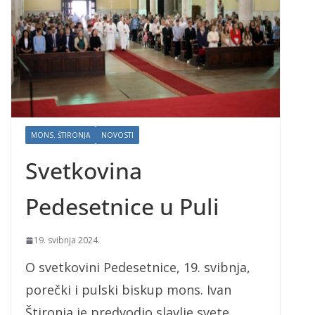
MONS. ŠTIRONJA
NOVOSTI
Svetkovina
Pedesetnice u Puli
19. svibnja 2024.
O svetkovini Pedesetnice, 19. svibnja,
porečki i pulski biskup mons. Ivan
Štironja je predvodio slavlje svete