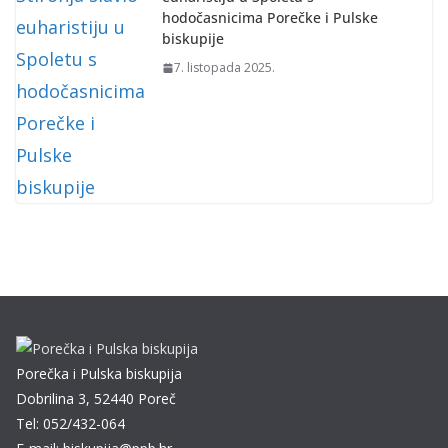
hodočasnicima Porečke i Pulske
biskupije
7. listopada 2025.
Porečka i Pulska biskupija
Dobrilina 3, 52440 Poreč
Tel: 052/432-064